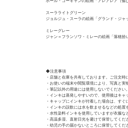
ポール・ゴーギャンの絵画「アレアレア（愉
スーラライトグリーン
ジョルジュ・スーラの絵画「グランド・ジャ
ミレーグレー
ジャン＝フランソワ・ミレーの絵画「落穂拾
◆注意事項
・店舗と在庫を共有しております。ご注文時
・お使いの端末や閲覧環境により、写真と実
・筆記以外の用途には使用しないでください
・インキは蒸発しやすいので、使用後はキャ
・キャップにインキが付着した場合は、すぐ
・インキの誤飲には水を飲ませるなどの処置
・水性染料インキを使用していますが衣服な
・高温多湿、直射日光を避けて保管してくだ
・幼児の手の届かないところに保管してくだ