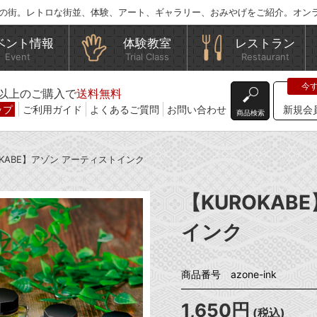
の街。レトロな街並、体験、アート、ギャラリー、おみやげをご紹介。オン
ベント情報
体験教室
レストラン
Event
Trial Class
Restaurant
込)以上のご購入で
送料無料
ップ
ご利用ガイド
よくあるご質問
お問い合わせ
新規会
商品検索
OKABE】アゾン アーティストインク
【KUROKAB
インク
商品番号 azone-ink
1,650円
(税込)