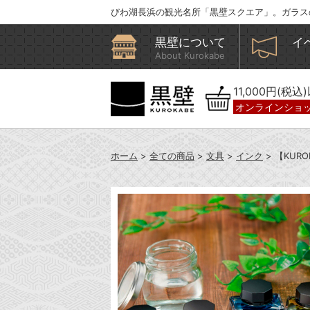
びわ湖長浜の観光名所「黒壁スクエア」。ガラス
黒壁について
イ
About Kurokabe
11,000円(税
オンラインショ
ホーム
>
全ての商品
>
文具
>
インク
> 【KUR