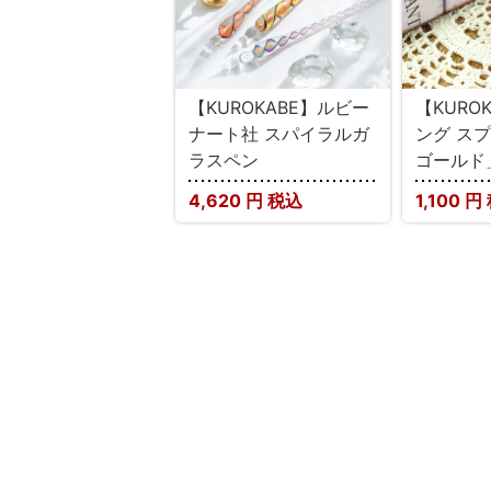
【KUROKABE】ルビー
【KURO
ナート社 スパイラルガ
ング ス
ラスペン
ゴールド
4,620
円 税込
1,100
円