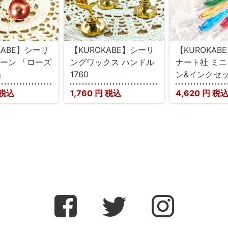
KABE】シーリ
【KUROKABE】シーリ
【KUROKAB
プーン 「ローズ
ングワックス ハンドル
ナート社 ミ
」
1760
ン&インクセ
 税込
1,760
円 税込
4,620
円 税