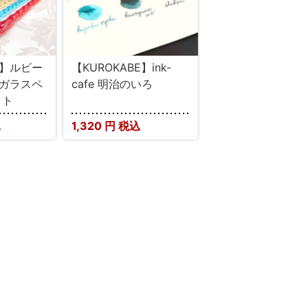
E】ルビー
【KUROKABE】ink-
ニガラスペ
cafe 明治のいろ
ット
込
1,320
円 税込