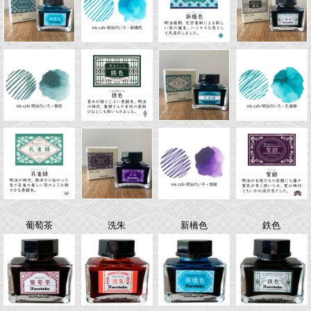
葡萄茶
洗朱
新橋色
鉄色