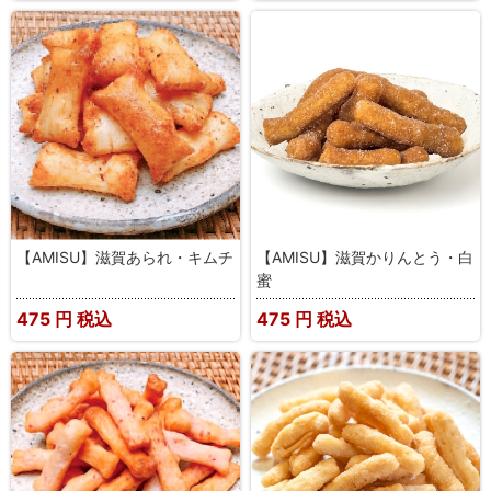
【AMISU】滋賀あられ・キムチ
【AMISU】滋賀かりんとう・白
蜜
475
円 税込
475
円 税込