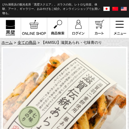
びわ湖長浜の観光名所「黒壁スクエア」。ガラスの街。レトロな街並、体
験、アート、ギャラリー、おみやげをご紹介。オンラインショップでお買い
物も。
ホーム
>
全ての商品
> 【AMISU】滋賀あられ・七味青のり