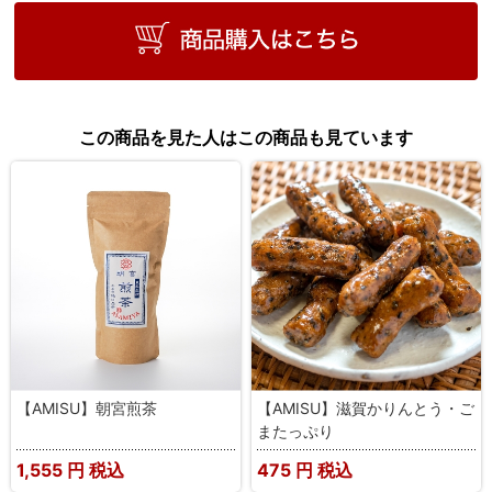
この商品を見た人はこの商品も見ています
【AMISU】朝宮煎茶
【AMISU】滋賀かりんとう・ご
またっぷり
1,555
円 税込
475
円 税込