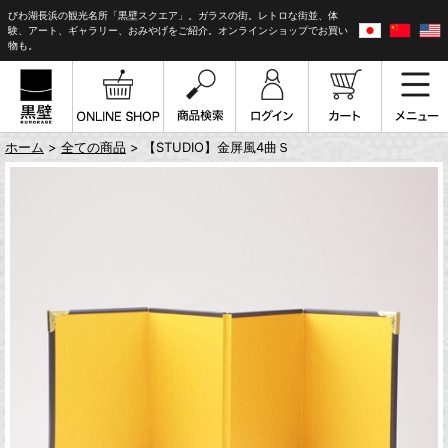
びわ湖長浜の観光名所「黒壁スクエア」。ガラスの街。レトロな街並、体
験、アート、ギャラリー、おみやげをご紹介。オンラインショップでお買い
物も。
ホーム
>
全ての商品
> 【STUDIO】金屏風4曲Ｓ