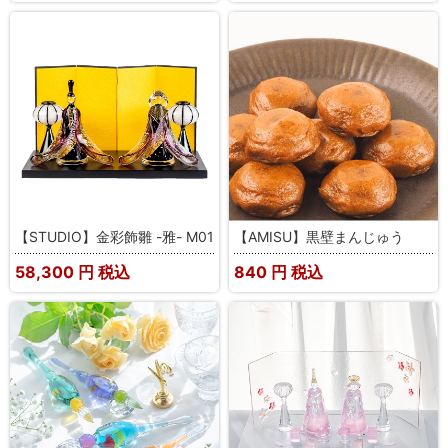
【STUDIO】金彩飾雛 -雅- M01
【AMISU】黒壁まんじゅう
58,300
円 税込
840
円 税込