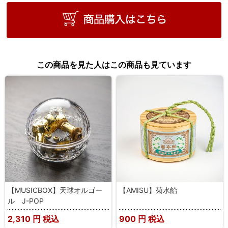
この商品を見た人はこの商品も見ています
【MUSICBOX】天球オルゴー
【AMISU】菊水飴
ル J-POP
2,310
円 税込
900
円 税込