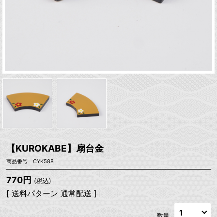
【KUROKABE】扇台金
商品番号 CYK588
770円
(税込)
[ 送料パターン 通常配送 ]
数量