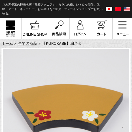
びわ湖長浜の観光名所「黒壁スクエア」。ガラスの街。レトロな街並、体
験、アート、ギャラリー、おみやげをご紹介。オンラインショップでお買い
物も。
ホーム
>
全ての商品
> 【KUROKABE】扇台金