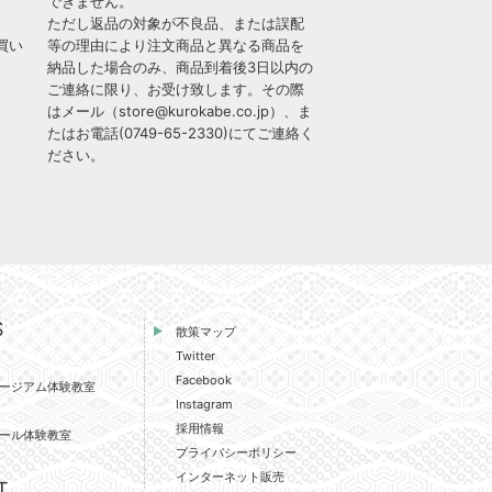
できません。
ただし返品の対象が不良品、または誤配
買い
等の理由により注文商品と異なる商品を
納品した場合のみ、商品到着後3日以内の
ご連絡に限り、お受け致します。その際
はメール（
store@kurokabe.co.jp
）、ま
たはお電話(
0749-65-2330
)にてご連絡く
ださい。
S
散策マップ
Twitter
Facebook
ージアム体験教室
Instagram
採用情報
ール体験教室
プライバシーポリシー
インターネット販売
T