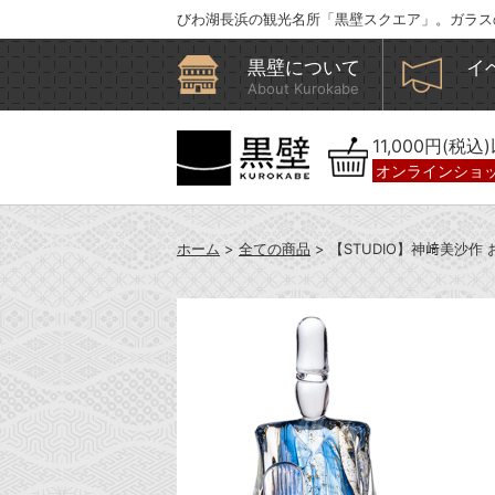
びわ湖長浜の観光名所「黒壁スクエア」。ガラス
黒壁について
イ
About Kurokabe
11,000円(税
オンラインショ
ホーム
>
全ての商品
> 【STUDIO】神﨑美沙