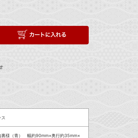
せ
ラス
内裏様（青） 幅約90mm×奥行約35mm×