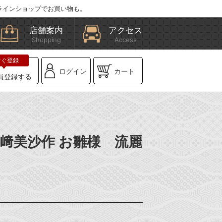
ラインショップでお買い物も。
店舗案内
アクセス
Shopping
Access
ログイン
カート
員登録する
神﨑美沙作 お雛様 流麗
）