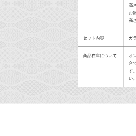
高さ
お
高さ
セット内容
ガ
商品在庫について
オ
合
す
い