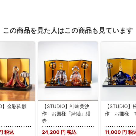
この商品を見た人はこの商品も見ています
IO】金彩飾雛
【STUDIO】神﨑美沙
【STUDIO
作 お雛様「綺紬」紺
作 お雛様 
赤
円 税込
24,200
円 税込
11,000
円 税