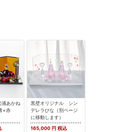
】松浦あかね
黒壁オリジナル シン
青×赤
デレラひな（別ページ
に移動します）
込
165,000
円 税込