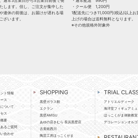
、通常3営業日から5営業日前後で発
・通常配送 990円
たします。但し、ご注文が集中した
・クール便 1,200円
や連休の前後は、お届けが遅れる場
1配送先につき11,000円(税込)以上お
ございます。
上げの場合は送料無料となります。
※その他規格外対象外
SHOPPING
TRIAL CLAS
ベント情報
ュース
黒壁ガラス館
アトリエルディーク
壁について
エクラン
海洋堂フィギュアミュ
クセス
黒壁AMISU
ほっこくがま体験教室
社概要
あゆの店きむら 長浜黒壁店
デコレーションオルゴ
くあるご質問
古美術西川
問い合わせ
陶芸工房ほっこくがま
RESTAURAN