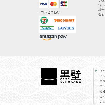
了後
送い
場合
・コンビニ払い
合も
イ
ニ
黒
ア
会
よ
お