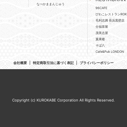
なべかままんじゅう
96CAFE
びわこレストランROK
毛利志満 長浜黒壁店
分福茶屋
茂美志屋
翼果楼
そば八
Cafe&Pub LONDON
会社概要
特定商取引法に基づく表記
プライバシーポリシー
Copyright (c) KUROKABE Corporation All Rights Reserved.