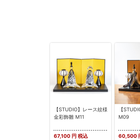
【STUDIO】レース紋様
【STUD
金彩飾雛 M11
M09
67,100
円 税込
60,500