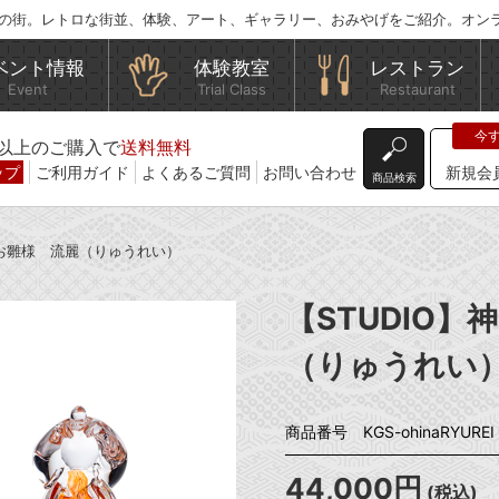
の街。レトロな街並、体験、アート、ギャラリー、おみやげをご紹介。オン
ベント情報
体験教室
レストラン
Event
Trial Class
Restaurant
込)以上のご購入で
送料無料
ップ
ご利用ガイド
よくあるご質問
お問い合わせ
新規会
商品検索
作 お雛様 流麗（りゅうれい）
【STUDIO】
（りゅうれい
商品番号 KGS-ohinaRYUREI
44,000円
(税込)