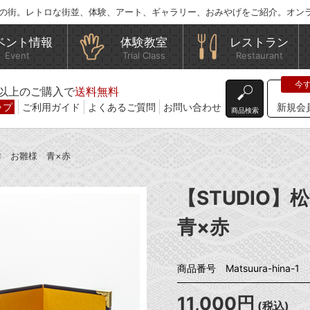
の街。レトロな街並、体験、アート、ギャラリー、おみやげをご紹介。オン
ベント情報
体験教室
レストラン
Event
Trial Class
Restaurant
込)以上のご購入で
送料無料
ップ
ご利用ガイド
よくあるご質問
お問い合わせ
新規会
商品検索
ね作 お雛様 青×赤
【STUDIO
青×赤
商品番号 Matsuura-hina-1
11,000円
(税込)