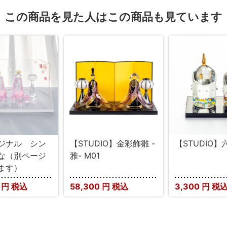
この商品を見た人はこの商品も見ています
ジナル シン
【STUDIO】金彩飾雛 -
【STUDIO
な（別ページ
雅- M01
ます）
0
円 税込
58,300
円 税込
3,300
円 税