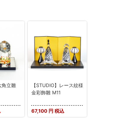
】六角立雛
【STUDIO】レース紋様
金彩飾雛 M11
込
67,100
円 税込