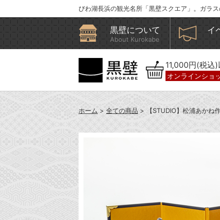
びわ湖長浜の観光名所「黒壁スクエア」。ガラス
黒壁について
イ
About Kurokabe
11,000円(税
オンラインショ
ホーム
>
全ての商品
> 【STUDIO】松浦あか