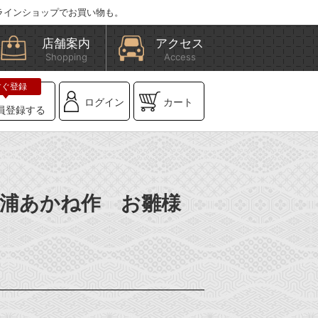
ラインショップでお買い物も。
店舗案内
アクセス
Shopping
Access
ログイン
カート
員登録する
】松浦あかね作 お雛様