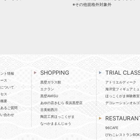
※その他規格外対象外
SHOPPING
TRIAL CLAS
ベント情報
ュース
黒壁ガラス館
アトリエルディーク
壁について
エクラン
海洋堂フィギュアミュ
クセス
黒壁AMISU
ほっこくがま体験教室
社概要
あゆの店きむら 長浜黒壁店
デコレーションオルゴ
くあるご質問
古美術西川
問い合わせ
陶芸工房ほっこくがま
RESTAURAN
なべかままんじゅう
96CAFE
びわこレストランROK