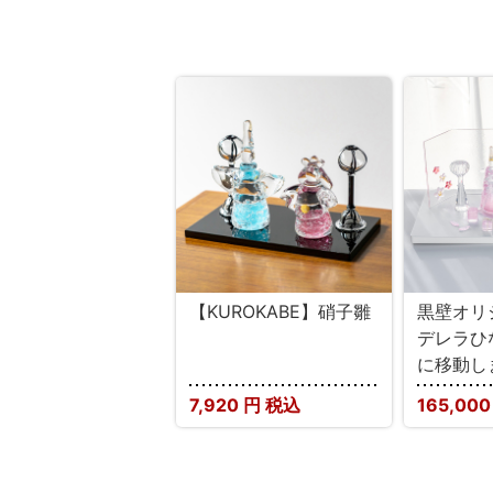
【KUROKABE】硝子雛
黒壁オリ
デレラひ
に移動し
7,920
円 税込
165,00