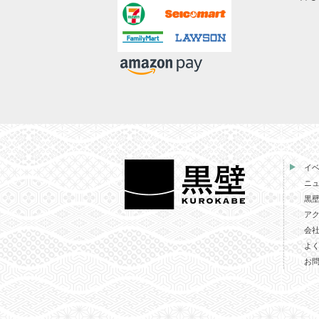
イ
ニ
黒
ア
会
よ
お