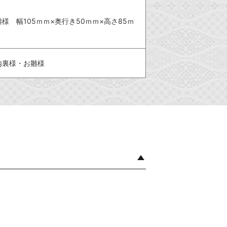
雛様 幅105ｍｍ×奥行き50ｍｍ×高さ85ｍ
内裏様・お雛様