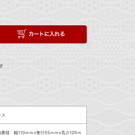
せ
ラス
裏様 幅110ｍｍ×奥行55ｍｍ×高さ105ｍ