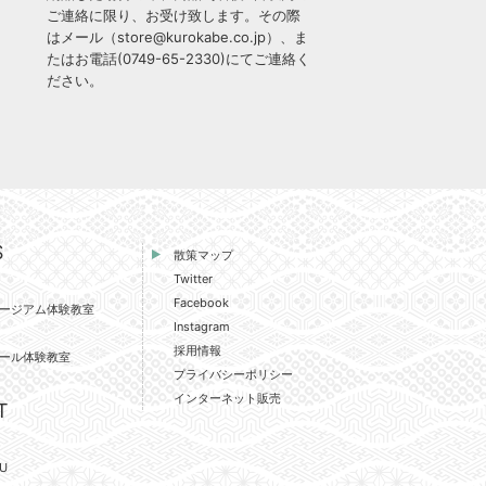
ご連絡に限り、お受け致します。その際
はメール（
store@kurokabe.co.jp
）、ま
たはお電話(
0749-65-2330
)にてご連絡く
ださい。
S
散策マップ
Twitter
Facebook
ージアム体験教室
Instagram
採用情報
ール体験教室
プライバシーポリシー
インターネット販売
T
U