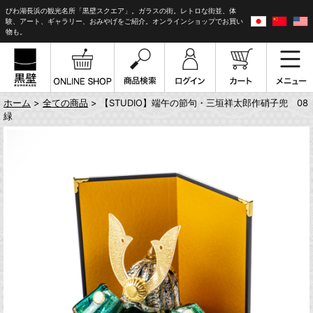
びわ湖長浜の観光名所「黒壁スクエア」。ガラスの街。レトロな街並、体
験、アート、ギャラリー、おみやげをご紹介。オンラインショップでお買い
物も。
ホーム
>
全ての商品
> 【STUDIO】端午の節句・三垣祥太郎作硝子兜 08
緑