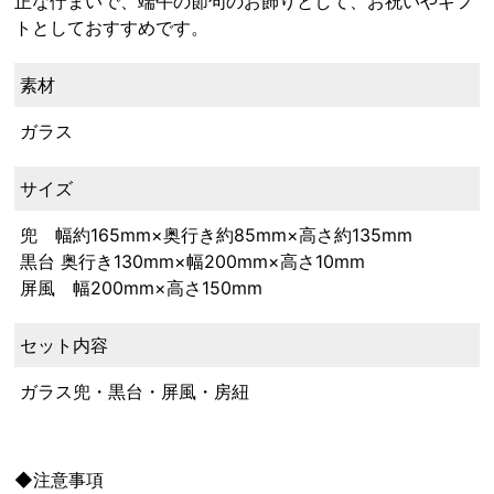
正な佇まいで、端午の節句のお飾りとして、お祝いやギフ
トとしておすすめです。
素材
ガラス
サイズ
兜 幅約165mm×奥行き約85mm×高さ約135mm
黒台 奥行き130mm×幅200mm×高さ10mm
屏風 幅200mm×高さ150mm
セット内容
ガラス兜・黒台・屏風・房紐
◆注意事項