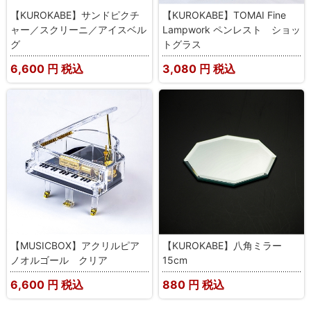
【KUROKABE】サンドピクチ
【KUROKABE】TOMAI Fine
ャー／スクリーニ／アイスベル
Lampwork ペンレスト ショッ
グ
トグラス
6,600
円 税込
3,080
円 税込
【MUSICBOX】アクリルピア
【KUROKABE】八角ミラー
ノオルゴール クリア
15cm
6,600
円 税込
880
円 税込