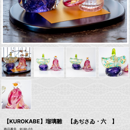
【KUROKABE】瑠璃雛 【あぢさゐ・六 】
商品番号 RURI-03