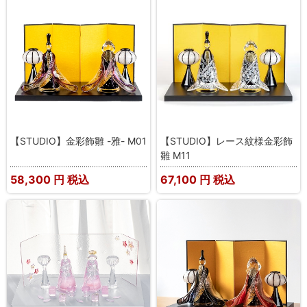
【STUDIO】金彩飾雛 -雅- M01
【STUDIO】レース紋様金彩飾
雛 M11
58,300
円 税込
67,100
円 税込