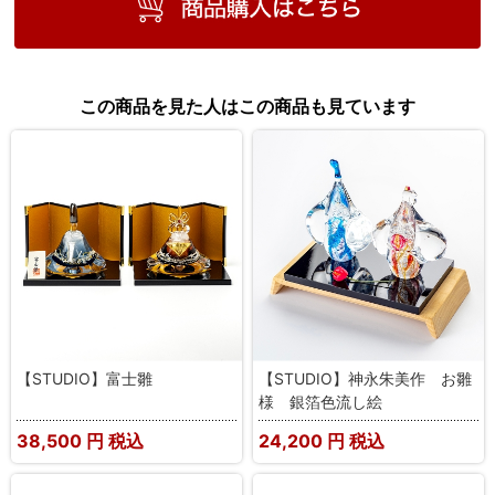
この商品を見た人はこの商品も見ています
【STUDIO】富士雛
【STUDIO】神永朱美作 お雛
様 銀箔色流し絵
38,500
円 税込
24,200
円 税込