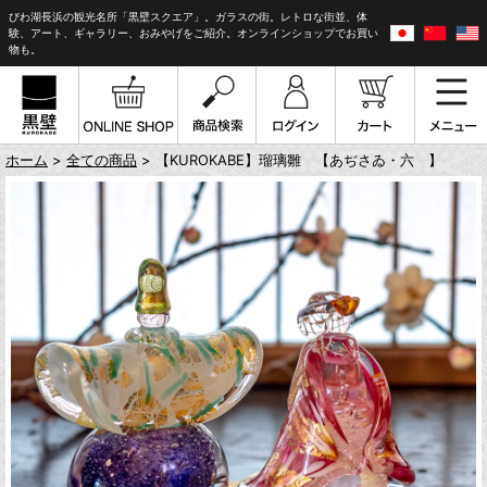
びわ湖長浜の観光名所「黒壁スクエア」。ガラスの街。レトロな街並、体
験、アート、ギャラリー、おみやげをご紹介。オンラインショップでお買い
物も。
ホーム
>
全ての商品
> 【KUROKABE】瑠璃雛 【あぢさゐ・六 】