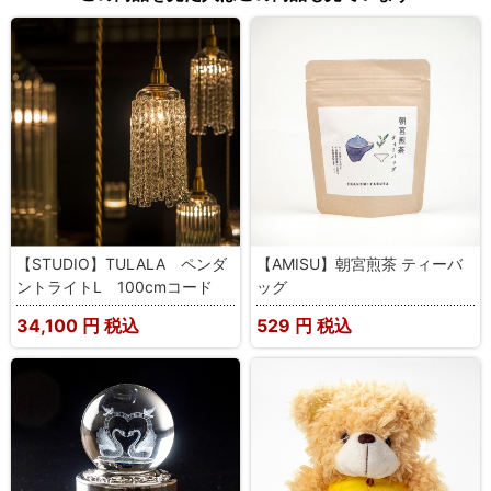
【STUDIO】TULALA ペンダ
【AMISU】朝宮煎茶 ティーバ
ントライトL 100cmコード
ッグ
34,100
円 税込
529
円 税込