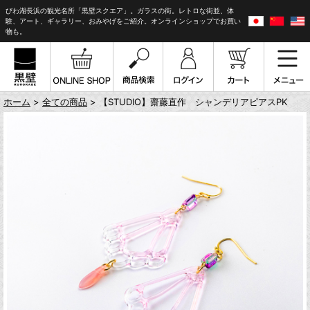
びわ湖長浜の観光名所「黒壁スクエア」。ガラスの街。レトロな街並、体
験、アート、ギャラリー、おみやげをご紹介。オンラインショップでお買い
物も。
ホーム
>
全ての商品
> 【STUDIO】齋藤直作 シャンデリアピアスPK