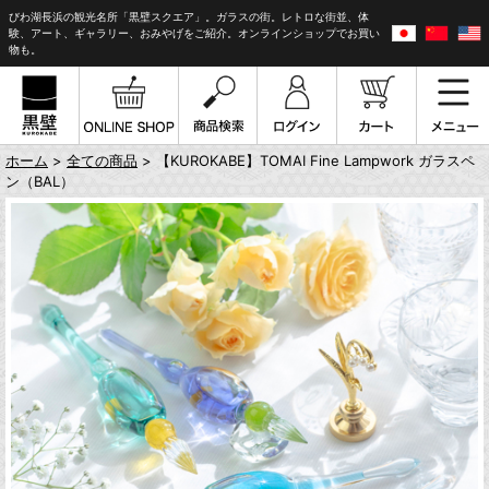
びわ湖長浜の観光名所「黒壁スクエア」。ガラスの街。レトロな街並、体
験、アート、ギャラリー、おみやげをご紹介。オンラインショップでお買い
物も。
ホーム
>
全ての商品
> 【KUROKABE】TOMAI Fine Lampwork ガラスペ
ン（BAL）