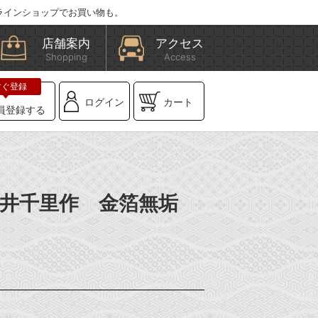
ラインショップでお買い物も。
店舗案内
アクセス
Shopping
Access
ログイン
カート
員登録する
】浅井千里作 金箔無垢