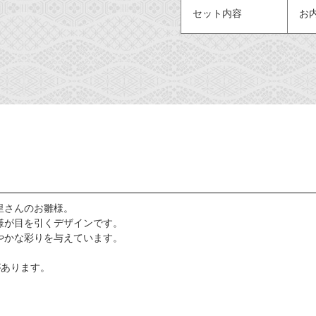
セット内容
お
里さんのお雛様。
様が目を引くデザインです。
やかな彩りを与えています。
があります。