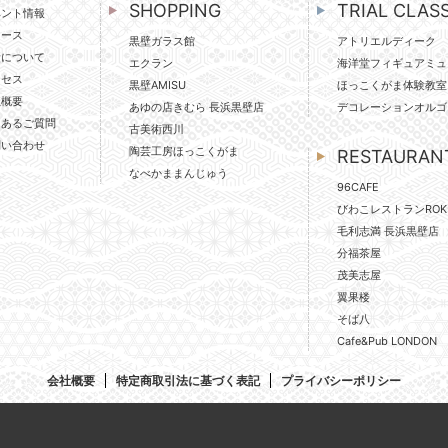
SHOPPING
TRIAL CLAS
ベント情報
ュース
黒壁ガラス館
アトリエルディーク
壁について
エクラン
海洋堂フィギュアミュ
クセス
黒壁AMISU
ほっこくがま体験教室
社概要
あゆの店きむら 長浜黒壁店
デコレーションオルゴ
くあるご質問
古美術西川
問い合わせ
陶芸工房ほっこくがま
RESTAURAN
なべかままんじゅう
96CAFE
びわこレストランROK
毛利志満 長浜黒壁店
分福茶屋
茂美志屋
翼果楼
そば八
Cafe&Pub LONDON
会社概要
特定商取引法に基づく表記
プライバシーポリシー