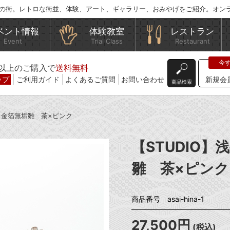
の街。レトロな街並、体験、アート、ギャラリー、おみやげをご紹介。オン
ベント情報
体験教室
レストラン
Event
Trial Class
Restaurant
込)以上のご購入で
送料無料
ップ
ご利用ガイド
よくあるご質問
お問い合わせ
新規会
商品検索
作 金箔無垢雛 茶×ピンク
【STUDIO
雛 茶×ピンク
商品番号 asai-hina-1
27,500円
(税込)