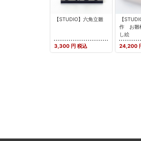
【STUDIO】六角立雛
【STUD
作 お雛
し絵
3,300
円 税込
24,200