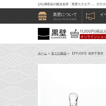
びわ湖長浜の観光名所「黒壁スクエア」。ガラス
黒壁について
イ
About Kurokabe
11,000円(税
オンラインショ
ホーム
>
全ての商品
> 【STUDIO】浅井千里