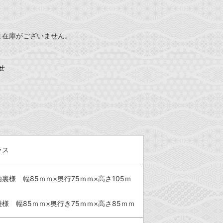
ま在庫がございません。
せ
ラス
裏様 幅85ｍｍ×奥行75ｍｍ×高さ105ｍ
雛様 幅85ｍｍ×奥行き75ｍｍ×高さ85ｍｍ