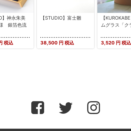
IO】神永朱美
【STUDIO】富士雛
【KUROKAB
様 銀箔色流
ムグラス「ク
円 税込
38,500
円 税込
3,520
円 税込