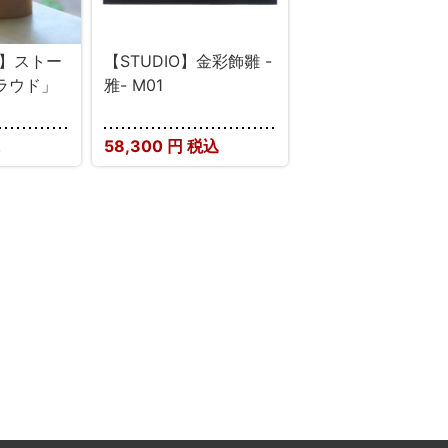
E】ストー
【STUDIO】金彩飾雛 -
ラウド」
雅- M01
58,300
円 税込