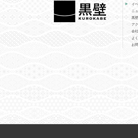
イ
ニ
黒
ア
会
よ
お