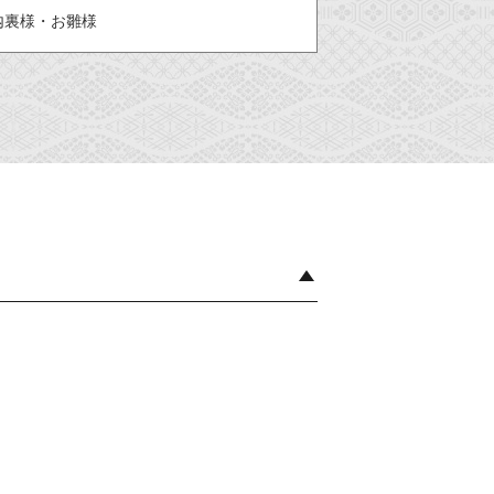
内裏様・お雛様