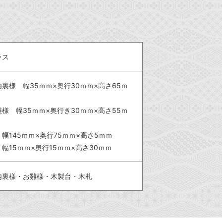
ラス
内裏様 幅35ｍｍ×奥行30ｍｍ×高さ65ｍ
雛様 幅35ｍｍ×奥行き30ｍｍ×高さ55ｍ
幅145ｍｍ×奥行75ｍｍ×高さ5ｍｍ
幅15ｍｍ×奥行15ｍｍ×高さ30ｍｍ
内裏様・お雛様・木製台・木札