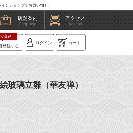
ラインショップでお買い物も。
店舗案内
アクセス
Shopping
Access
ログイン
カート
員登録する
】彩絵玻璃立雛（華友禅）