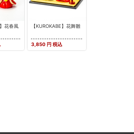
E】花春風
【KUROKABE】花舞雛
込
3,850
円 税込