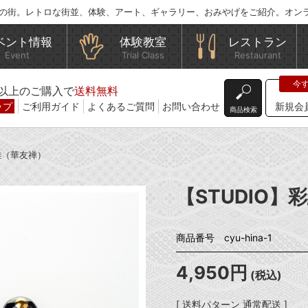
の街。レトロな街並、体験、アート、ギャラリー、おみやげをご紹介。オン
ベント情報
体験教室
レストラン
Event
Trial Class
Restaurant
込)以上のご購入で
送料無料
ップ
ご利用ガイド
よくあるご質問
お問い合わせ
新規会
商品検索
立雛（華友禅）
【STUDIO
商品番号 cyu-hina-1
4,950円
(税込)
[ 送料パターン 通常配送 ]