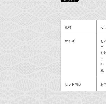
素材
ガ
サイズ
お
ｍ
お
ｍ
台 
札 
セット内容
お