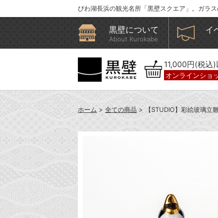
びわ湖長浜の観光名所「黒壁スクエア」。ガラス
黒壁について
イ
About Kurokabe
11,000円(税
オンラインショ
ホーム
>
全ての商品
> 【STUDIO】彩絵玻璃