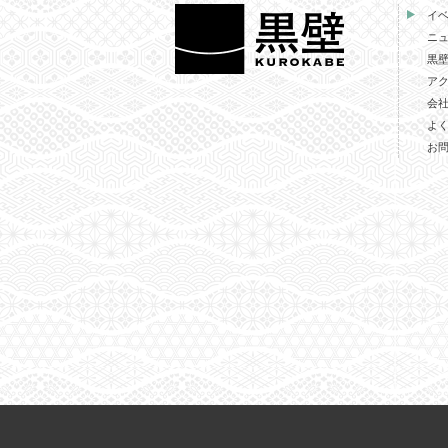
イ
ニ
黒
ア
会
よ
お