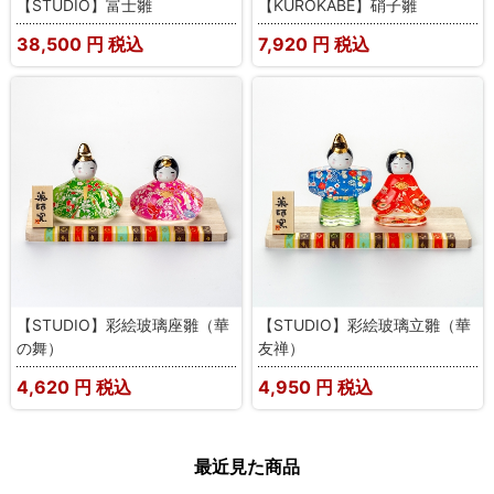
【STUDIO】富士雛
【KUROKABE】硝子雛
38,500
円 税込
7,920
円 税込
【STUDIO】彩絵玻璃座雛（華
【STUDIO】彩絵玻璃立雛（華
の舞）
友禅）
4,620
円 税込
4,950
円 税込
最近見た商品