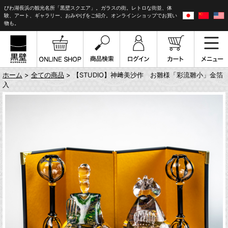
びわ湖長浜の観光名所「黒壁スクエア」。ガラスの街。レトロな街並、体
験、アート、ギャラリー、おみやげをご紹介。オンラインショップでお買い
物も。
ホーム
>
全ての商品
> 【STUDIO】神﨑美沙作 お雛様「彩流雛小」金箔
入