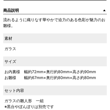
商品説明
流れるように織りなす華やかで迫力のある色彩が魅力のお
雛様。
素材
ガラス
サイズ
お内裏様 幅約72mm×奥行約80mm×高さ約90mm
お雛様 幅約67mm×奥行約80mm×高さ約80mm
セット内容
ガラスの雛人形 一組
※黒台やぼんぼりは別売です