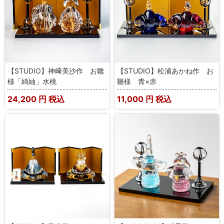
【STUDIO】神﨑美沙作 お雛
【STUDIO】松浦あかね作 お
様「綺紬」水桃
雛様 青×赤
24,200
円 税込
11,000
円 税込