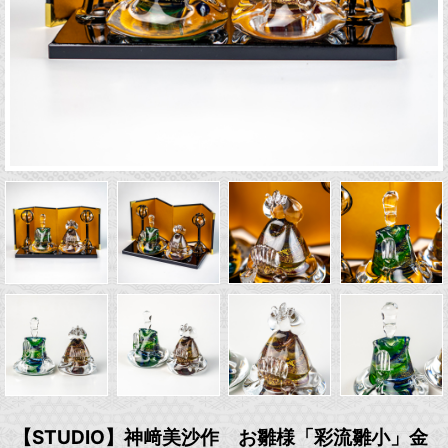
【STUDIO】神﨑美沙作 お雛様「彩流雛小」金