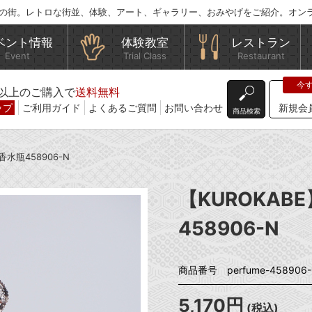
の街。レトロな街並、体験、アート、ギャラリー、おみやげをご紹介。オン
ベント情報
体験教室
レストラン
Event
Trial Class
Restaurant
込)以上のご購入で
送料無料
ップ
ご利用ガイド
よくあるご質問
お問い合わせ
新規会
商品検索
香水瓶458906-N
【KUROKA
458906-N
商品番号 perfume-458906
5,170円
(税込)