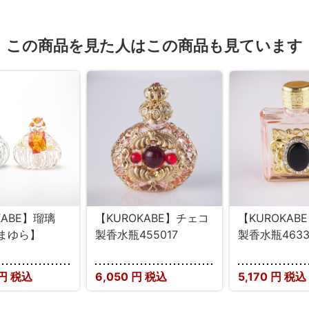
この商品を見た人はこの商品も見ています
KABE】瑠璃
【KUROKABE】チェコ
【KUROKAB
まゆら】
製香水瓶455017
製香水瓶4633
円 税込
6,050
円 税込
5,170
円 税込