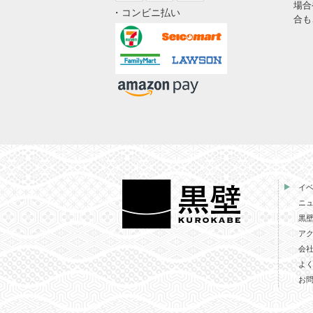
場合
・コンビニ払い
合も
イ
ニ
黒
ア
会
よ
お