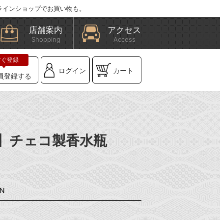
ラインショップでお買い物も。
店舗案内
アクセス
Shopping
Access
ログイン
カート
員登録する
BE】チェコ製香水瓶
-N