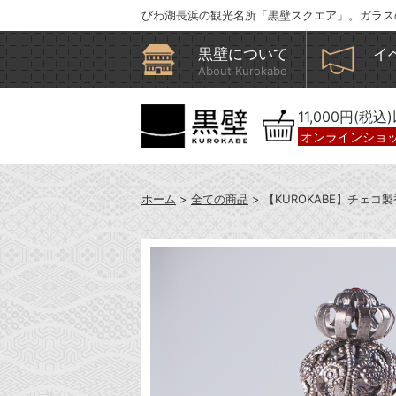
びわ湖長浜の観光名所「黒壁スクエア」。ガラス
黒壁について
イ
About Kurokabe
11,000円(税
オンラインショ
ホーム
>
全ての商品
> 【KUROKABE】チェコ製