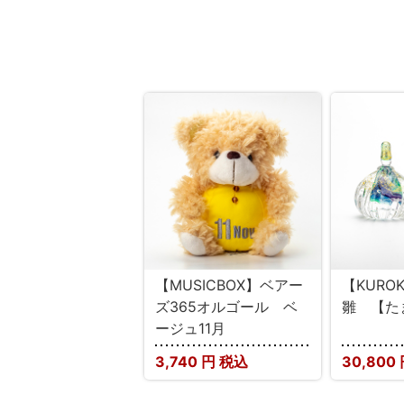
【MUSICBOX】ベアー
【KURO
ズ365オルゴール ベ
雛 【た
ージュ11月
3,740
円 税込
30,800