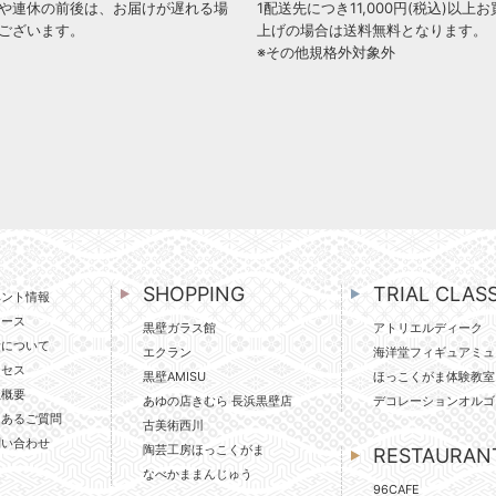
や連休の前後は、お届けが遅れる場
1配送先につき11,000円(税込)以上お
ございます。
上げの場合は送料無料となります。
※その他規格外対象外
SHOPPING
TRIAL CLAS
ベント情報
ュース
黒壁ガラス館
アトリエルディーク
壁について
エクラン
海洋堂フィギュアミュ
クセス
黒壁AMISU
ほっこくがま体験教室
社概要
あゆの店きむら 長浜黒壁店
デコレーションオルゴ
くあるご質問
古美術西川
問い合わせ
陶芸工房ほっこくがま
RESTAURAN
なべかままんじゅう
96CAFE