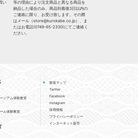
買い
等の理由により注文商品と異なる商品を
納品した場合のみ、商品到着後3日以内の
ご連絡に限り、お受け致します。その際
はメール（
store@kurokabe.co.jp
）、ま
たはお電話(
0749-65-2330
)にてご連絡く
ださい。
S
散策マップ
Twitter
Facebook
ージアム体験教室
Instagram
採用情報
ール体験教室
プライバシーポリシー
インターネット販売
T