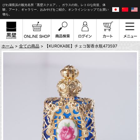
びわ湖長浜の観光名所「黒壁スクエア」。ガラスの街。レトロな街並、体
験、アート、ギャラリー、おみやげをご紹介。オンラインショップでお買い
物も。
ホーム
>
全ての商品
> 【KUROKABE】チェコ製香水瓶473597