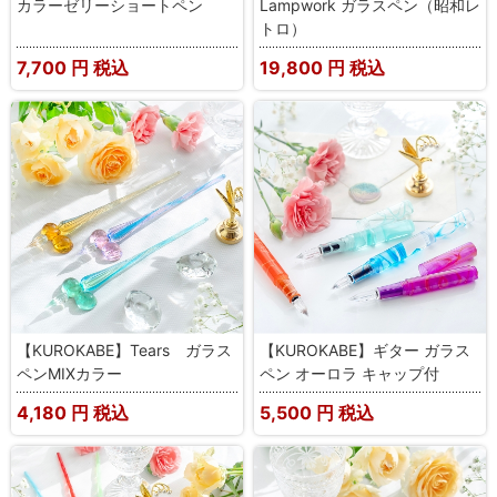
カラーゼリーショートペン
Lampwork ガラスペン（昭和レ
トロ）
7,700
円 税込
19,800
円 税込
【KUROKABE】Tears ガラス
【KUROKABE】ギター ガラス
ペンMIXカラー
ペン オーロラ キャップ付
4,180
円 税込
5,500
円 税込