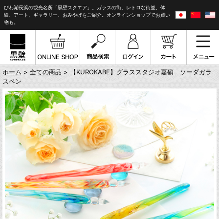
びわ湖長浜の観光名所「黒壁スクエア」。ガラスの街。レトロな街並、体
験、アート、ギャラリー、おみやげをご紹介。オンラインショップでお買い
物も。
ホーム
>
全ての商品
> 【KUROKABE】グラススタジオ嘉硝 ソーダガラ
スペン