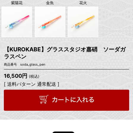
紫陽花
金魚
花火
【KUROKABE】グラススタジオ嘉硝 ソーダガ
ラスペン
商品番号 soda_glass_pen
16,500円
(税込)
[ 送料パターン 通常配送 ]