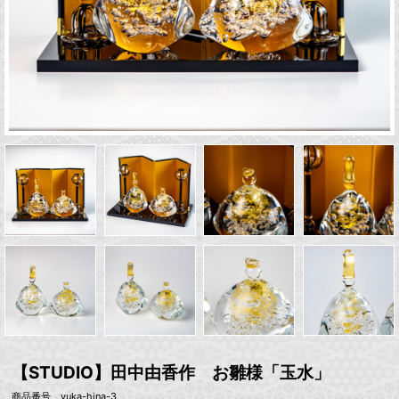
【STUDIO】田中由香作 お雛様「玉水」
商品番号 yuka-hina-3