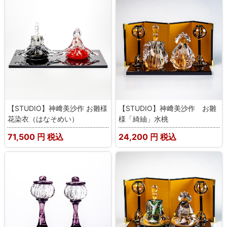
【STUDIO】神﨑美沙作 お雛様
【STUDIO】神﨑美沙作 お雛
花染衣（はなそめい）
様「綺紬」水桃
71,500
円 税込
24,200
円 税込