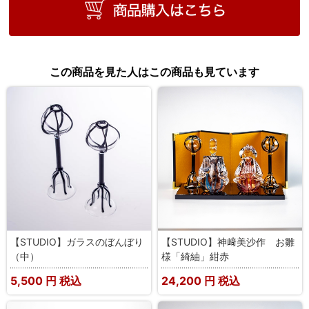
この商品を見た人はこの商品も見ています
【STUDIO】ガラスのぼんぼり
【STUDIO】神﨑美沙作 お雛
（中）
様「綺紬」紺赤
5,500
円 税込
24,200
円 税込