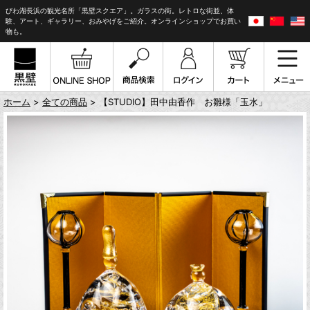
びわ湖長浜の観光名所「黒壁スクエア」。ガラスの街。レトロな街並、体
験、アート、ギャラリー、おみやげをご紹介。オンラインショップでお買い
物も。
ホーム
>
全ての商品
> 【STUDIO】田中由香作 お雛様「玉水」