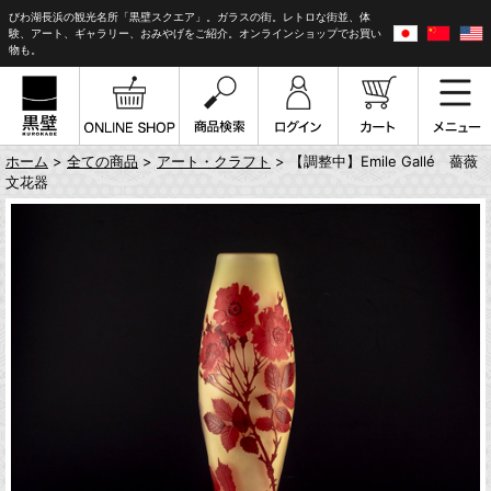
びわ湖長浜の観光名所「黒壁スクエア」。ガラスの街。レトロな街並、体
験、アート、ギャラリー、おみやげをご紹介。オンラインショップでお買い
物も。
ホーム
>
全ての商品
>
アート・クラフト
> 【調整中】Emile Gallé 薔薇
文花器