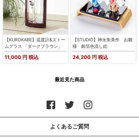
【KUROKABE】温度計&ストー
【STUDIO】神永朱美作 お雛
ムグラス 「ダークブラウン」
様 銀箔色流し絵
11,000
円 税込
24,200
円 税込
最近見た商品
よくあるご質問