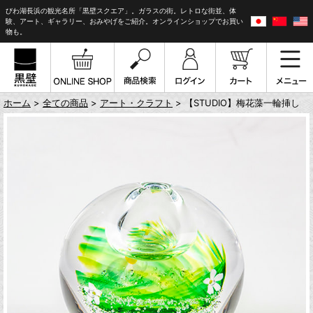
びわ湖長浜の観光名所「黒壁スクエア」。ガラスの街。レトロな街並、体
験、アート、ギャラリー、おみやげをご紹介。オンラインショップでお買い
物も。
ホーム
>
全ての商品
>
アート・クラフト
> 【STUDIO】梅花藻一輪挿し