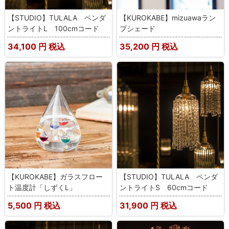
【STUDIO】TULALA ペンダ
【KUROKABE】mizuawaラン
ントライトL 100cmコード
プシェード
34,100
円 税込
35,200
円 税込
【KUROKABE】ガラスフロー
【STUDIO】TULALA ペンダ
ト温度計「しずくL」
ントライトS 60cmコード
5,500
円 税込
31,900
円 税込