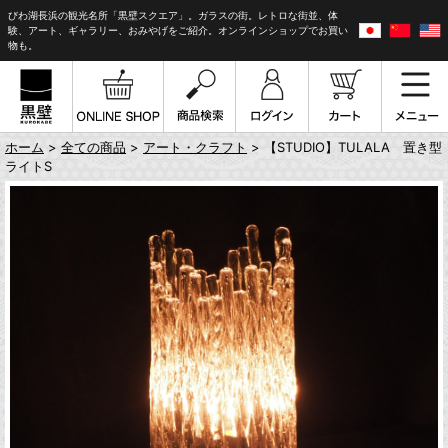
びわ湖長浜の観光名所「黒壁スクエア」。ガラスの街。レトロな街並、体
験、アート、ギャラリー、おみやげをご紹介。オンラインショップでお買い
物も。
ホーム
>
全ての商品
>
アート・クラフト
> 【STUDIO】TULALA 置き型
ライトS