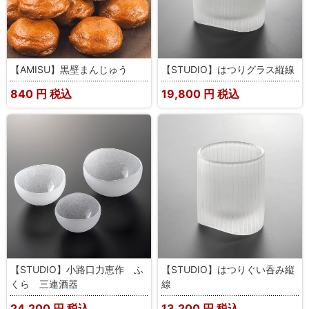
【AMISU】黒壁まんじゅう
【STUDIO】はつりグラス縦線
840
円 税込
19,800
円 税込
【STUDIO】小路口力恵作 ふ
【STUDIO】はつりぐい呑み縦
くら 三連酒器
線
24,200
円 税込
13,200
円 税込