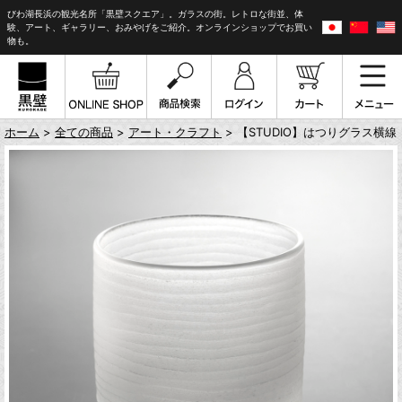
びわ湖長浜の観光名所「黒壁スクエア」。ガラスの街。レトロな街並、体
験、アート、ギャラリー、おみやげをご紹介。オンラインショップでお買い
物も。
ホーム
>
全ての商品
>
アート・クラフト
> 【STUDIO】はつりグラス横線