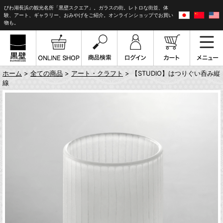
びわ湖長浜の観光名所「黒壁スクエア」。ガラスの街。レトロな街並、体
験、アート、ギャラリー、おみやげをご紹介。オンラインショップでお買い
物も。
ホーム
>
全ての商品
>
アート・クラフト
> 【STUDIO】はつりぐい呑み縦
線