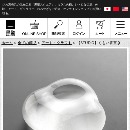
びわ湖長浜の観光名所「黒壁スクエア」。ガラスの街。レトロな街並、体
験、アート、ギャラリー、おみやげをご紹介。オンラインショップでお買い
物も。
ホーム
>
全ての商品
>
アート・クラフト
> 【STUDIO】くもい箸置き