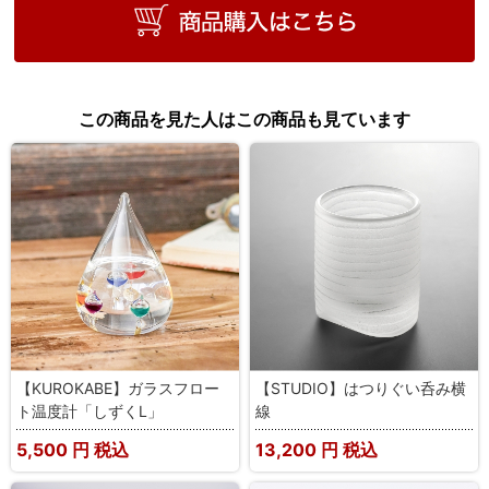
この商品を見た人はこの商品も見ています
【KUROKABE】ガラスフロー
【STUDIO】はつりぐい呑み横
ト温度計「しずくL」
線
5,500
円 税込
13,200
円 税込