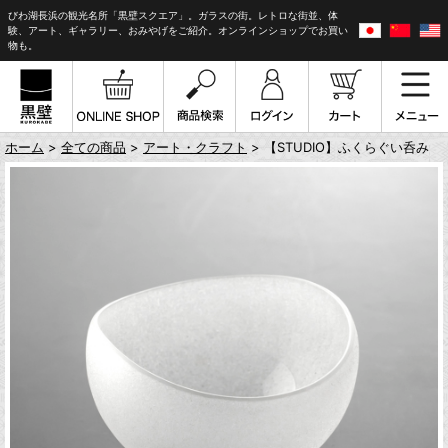
びわ湖長浜の観光名所「黒壁スクエア」。ガラスの街。レトロな街並、体
験、アート、ギャラリー、おみやげをご紹介。オンラインショップでお買い
物も。
ホーム
>
全ての商品
>
アート・クラフト
> 【STUDIO】ふくらぐい呑み