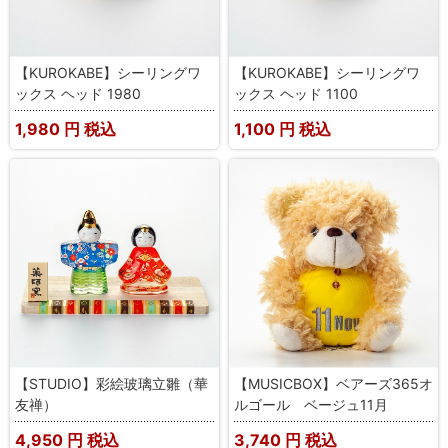
【KUROKABE】シーリングワ
【KUROKABE】シーリングワ
ックス ヘッド 1980
ックス ヘッド 1100
1,980
円 税込
1,100
円 税込
【STUDIO】彩絵玻璃立雛（華
【MUSICBOX】ベアーズ365オ
友禅）
ルゴール ベージュ11月
4,950
円 税込
3,740
円 税込