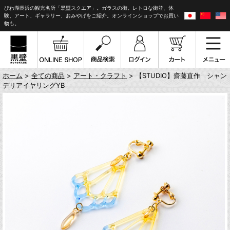
びわ湖長浜の観光名所「黒壁スクエア」。ガラスの街。レトロな街並、体
験、アート、ギャラリー、おみやげをご紹介。オンラインショップでお買い
物も。
ホーム
>
全ての商品
>
アート・クラフト
> 【STUDIO】齋藤直作 シャン
デリアイヤリングYB