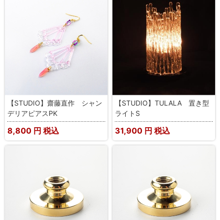
【STUDIO】齋藤直作 シャン
【STUDIO】TULALA 置き型
デリアピアスPK
ライトS
8,800
円 税込
31,900
円 税込