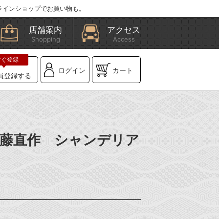
ラインショップでお買い物も。
店舗案内
アクセス
Shopping
Access
ログイン
カート
員登録する
】齋藤直作 シャンデリア