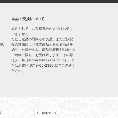
返品・交換について
原則として、お客様都合の返品はお受け
できません。
ただし返品の対象が不良品、または誤配
買い
等の理由により注文商品と異なる商品を
納品した場合のみ、商品到着後3日以内の
ご連絡に限り、お受け致します。その際
はメール（
store@kurokabe.co.jp
）、ま
たはお電話(
0749-65-2330
)にてご連絡く
ださい。
S
散策マップ