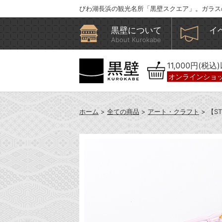
びわ湖長浜の観光名所「黒壁スクエア」。ガラス
黒壁について
イ
About Kurokabe
11,000円(税
オンラインショ
ホーム
>
全ての商品
>
アート・クラフト
> 【S