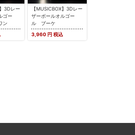
X】3Dレー
【MUSICBOX】3Dレー
ルゴー
ザーボールオルゴー
ワン
ル ブーケ
込
3,960
円 税込