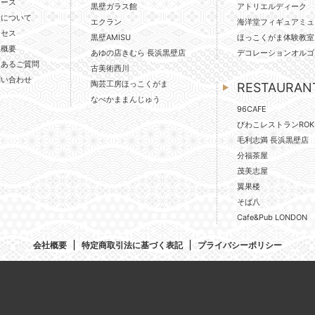
ュース
黒壁ガラス館
アトリエルディーク
壁について
エクラン
海洋堂フィギュアミュ
クセス
黒壁AMISU
ほっこくがま体験教室
社概要
あゆの店きむら 長浜黒壁店
デコレーションオルゴ
くあるご質問
古美術西川
問い合わせ
陶芸工房ほっこくがま
RESTAURAN
なべかままんじゅう
96CAFE
びわこレストランROK
毛利志満 長浜黒壁店
分福茶屋
茂美志屋
翼果楼
そば八
Cafe&Pub LONDON
会社概要
特定商取引法に基づく表記
プライバシーポリシー