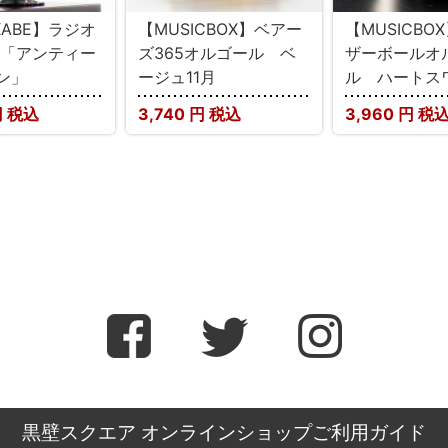
KABE】ラジオ
【MUSICBOX】ベアー
【MUSICBO
 「アンティー
ズ365オルゴール ベ
ザーボールオ
ン」
ージュ11月
ル ハートス
 税込
3,740
円 税込
3,960
円 税
黒壁スクエア オンラインショップご利用ガイド