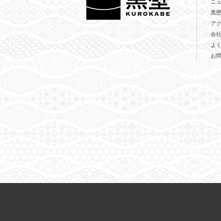
ニ
黒
ア
会
よ
お