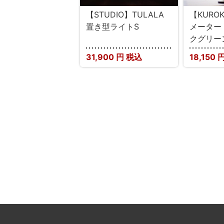
【STUDIO】TULALA
【KURO
置き型ライトS
メーター
クグリー
31,900
円 税込
18,150
円