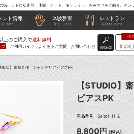
の街。レトロな街並、体験、アート、ギャラリー、おみやげをご紹介。オン
ベント情報
体験教室
レストラン
Event
Trial Class
Restaurant
込)以上のご購入で
送料無料
ップ
ご利用ガイド
よくあるご質問
お問い合わせ
新規会
商品検索
TUDIO】齋藤直作 シャンデリアピアスPK
【STUDIO
ピアスPK
商品番号 Saito1-11-2
8,800円
(税込)