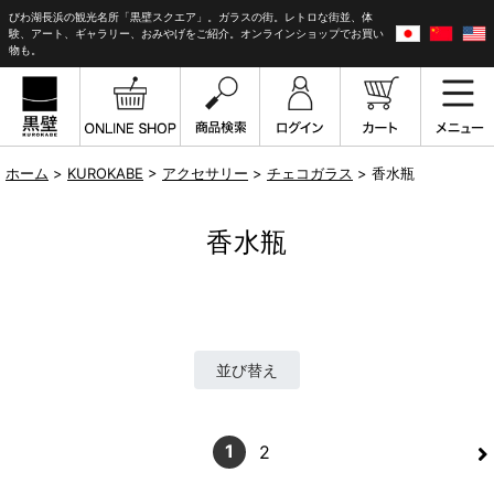
びわ湖長浜の観光名所「黒壁スクエア」。ガラスの街。レトロな街並、体
験、アート、ギャラリー、おみやげをご紹介。オンラインショップでお買い
物も。
ホーム
>
KUROKABE
>
アクセサリー
>
チェコガラス
> 香水瓶
香水瓶
並び替え
>
1
2