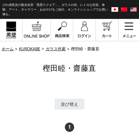
びわ湖長浜の観光名所「黒壁スクエア」。ガラスの街。レトロな街並、体
験、アート、ギャラリー、おみやげをご紹介。オンラインショップでお買い
物も。
ホーム
>
KUROKABE
>
ガラス作家
> 樫田睦・齋藤直
樫田睦・齋藤直
並び替え
1