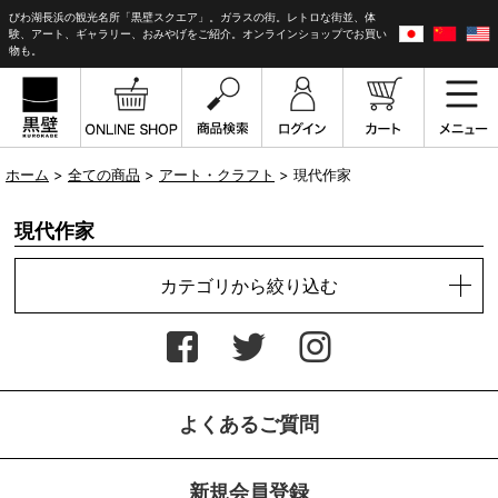
びわ湖長浜の観光名所「黒壁スクエア」。ガラスの街。レトロな街並、体
験、アート、ギャラリー、おみやげをご紹介。オンラインショップでお買い
物も。
ホーム
>
全ての商品
>
アート・クラフト
> 現代作家
現代作家
カテゴリから絞り込む
よくあるご質問
新規会員登録