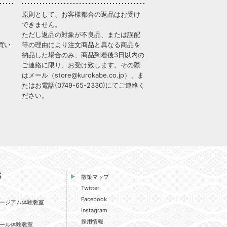
原則として、お客様都合の返品はお受け
できません。
ただし返品の対象が不良品、または誤配
買い
等の理由により注文商品と異なる商品を
納品した場合のみ、商品到着後3日以内の
ご連絡に限り、お受け致します。その際
はメール（
store@kurokabe.co.jp
）、ま
たはお電話(
0749-65-2330
)にてご連絡く
ださい。
S
散策マップ
Twitter
Facebook
ージアム体験教室
Instagram
採用情報
ール体験教室