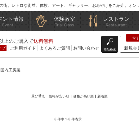
の街。レトロな街並、体験、アート、ギャラリー、おみやげをご紹介。オン
ベント情報
体験教室
レストラン
Event
Trial Class
Restaurant
込)以上のご購入で
送料無料
ップ
ご利用ガイド
よくあるご質問
お問い合わせ
新規会
商品検索
 国内工房製
並び替え
価格が安い順
価格が高い順
新着順
8 件中 1-8 件表示