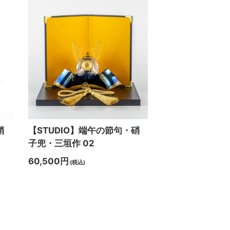
硝
【STUDIO】端午の節句・硝
子兜・三垣作 02
60,500円
(税込)