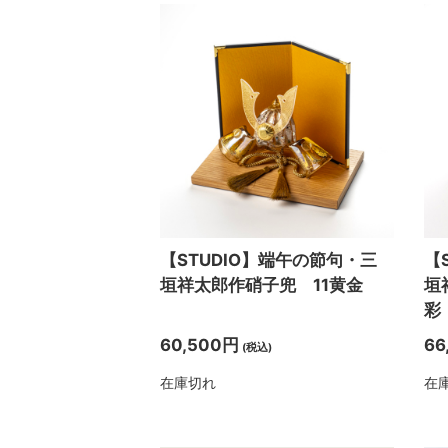
【STUDIO】端午の節句・三
【
垣祥太郎作硝子兜 11黄金
垣
彩
60,500円
66
(税込)
在庫切れ
在