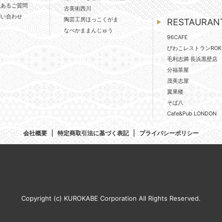
くあるご質問
古美術西川
問い合わせ
陶芸工房ほっこくがま
RESTAURAN
なべかままんじゅう
96CAFE
びわこレストランROK
毛利志満 長浜黒壁店
分福茶屋
茂美志屋
翼果楼
そば八
Cafe&Pub LONDON
会社概要
特定商取引法に基づく表記
プライバシーポリシー
Copyright (c) KUROKABE Corporation All Rights Reserved.