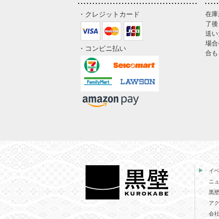
・クレジットカード
在庫
了後
送い
場合
・コンビニ払い
合も
イ
ニ
黒
ア
会