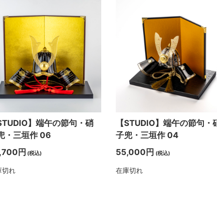
STUDIO】端午の節句・硝
【STUDIO】端午の節句・
兜・三垣作 06
子兜・三垣作 04
,700円
55,000円
(税込)
(税込)
庫切れ
在庫切れ