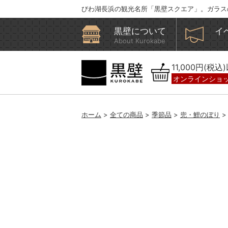
びわ湖長浜の観光名所「黒壁スクエア」。ガラス
黒壁について
イ
About Kurokabe
11,000円(税
オンラインショ
ホーム
>
全ての商品
>
季節品
>
兜・鯉のぼり
>