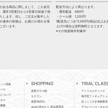
がある商品に関しまして、ご入金完
配送方法により異なります。
、通常3営業日から5営業日前後で発
・通常配送 990円
たします。但し、ご注文が集中した
・クール便 1,200円
や連休の前後は、お届けが遅れる場
1配送先につき11,000円(税込)以上お
ございます。
上げの場合は送料無料となります。
※その他規格外対象外
SHOPPING
TRIAL CLAS
ベント情報
ュース
黒壁ガラス館
アトリエルディーク
壁について
エクラン
海洋堂フィギュアミュ
クセス
黒壁AMISU
ほっこくがま体験教室
社概要
あゆの店きむら 長浜黒壁店
デコレーションオルゴ