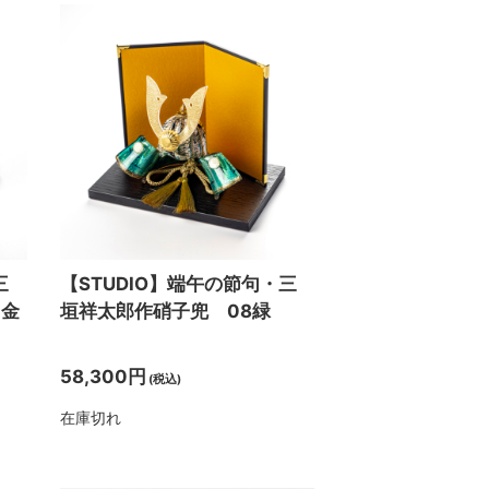
三
【STUDIO】端午の節句・三
・金
垣祥太郎作硝子兜 08緑
58,300円
(税込)
在庫切れ