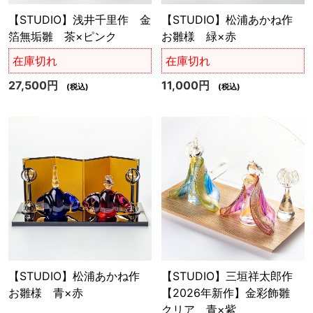
【STUDIO】浅井千里作 金
【STUDIO】松浦あかね作
箔無垢雛 茶×ピンク
お雛様 緑×赤
在庫切れ
在庫切れ
27,500円
11,000円
(税込)
(税込)
【STUDIO】松浦あかね作
【STUDIO】三垣祥太郎作
お雛様 青×赤
【2026年新作】金彩飾雛
クリア 青×紫