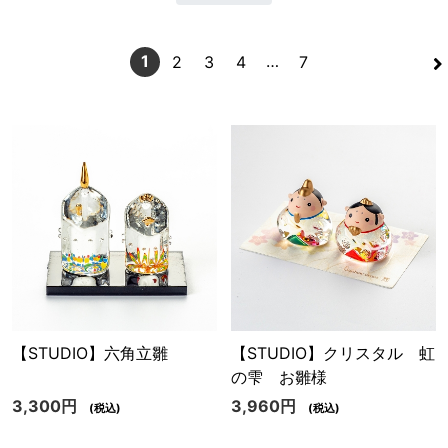
>
1
…
2
3
4
7
【STUDIO】六角立雛
【STUDIO】クリスタル 虹
の雫 お雛様
3,300円
3,960円
(税込)
(税込)