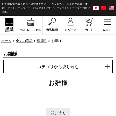
びわ湖長浜の観光名所「黒壁スクエア」。ガラスの街。レトロな街並、体
験、アート、ギャラリー、おみやげをご紹介。オンラインショップでお買い
物も。
ホーム
>
全ての商品
>
季節品
> お雛様
お雛様
カテゴリから絞り込む
お雛様
並び替え