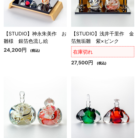
【STUDIO】神永朱美作 お
【STUDIO】浅井千里作 金
雛様 銀箔色流し絵
箔無垢雛 紫×ピンク
24,200円
(税込)
在庫切れ
27,500円
(税込)