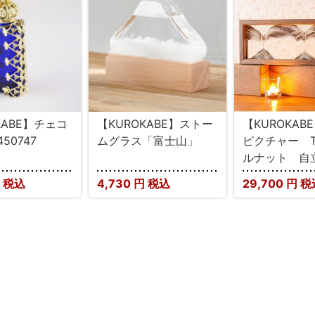
KABE】チェコ
【KUROKABE】ストー
【KUROKAB
50747
ムグラス「富士山」
ピクチャー 
ルナット 自
 税込
4,730
円 税込
29,700
円 税