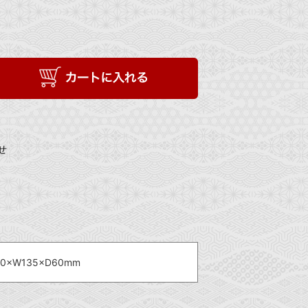
せ
10×W135×D60mm