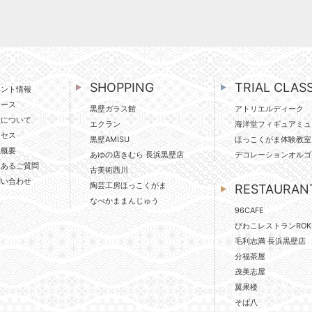
SHOPPING
TRIAL CLAS
ベント情報
ュース
黒壁ガラス館
アトリエルディーク
壁について
エクラン
海洋堂フィギュアミュ
クセス
黒壁AMISU
ほっこくがま体験教室
社概要
あゆの店きむら 長浜黒壁店
デコレーションオルゴ
くあるご質問
古美術西川
問い合わせ
陶芸工房ほっこくがま
RESTAURAN
なべかままんじゅう
96CAFE
びわこレストランROK
毛利志満 長浜黒壁店
分福茶屋
茂美志屋
翼果楼
そば八