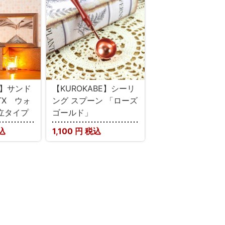
E】サンド
【KUROKABE】シーリ
TX ウォ
ング スプーン 「ローズ
立タイプ
ゴールド」
込
1,100
円 税込