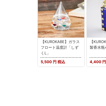
【KUROKABE】ガラス
【KURO
フロート温度計「しず
製香水瓶4
くL」
5,500
円 税込
4,400
円