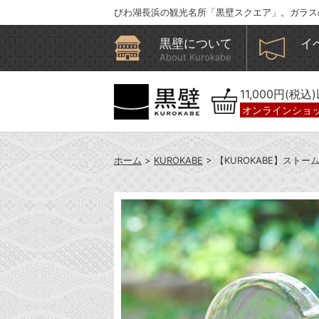
びわ湖長浜の観光名所「黒壁スクエア」。ガラス
黒壁について
イ
About Kurokabe
11,000円(税
オンラインショ
ホーム
>
KUROKABE
> 【KUROKABE】スト