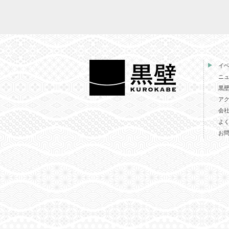
イ
ニ
黒
ア
会
よ
お