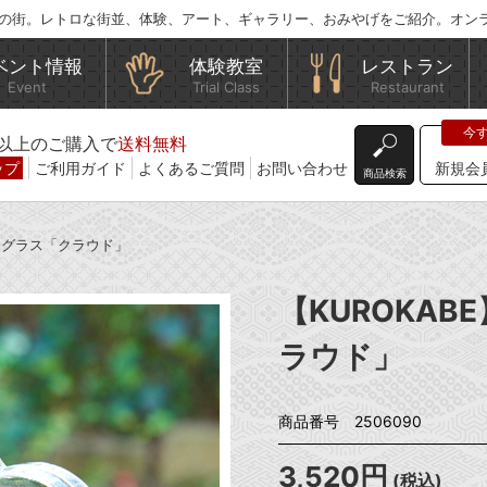
の街。レトロな街並、体験、アート、ギャラリー、おみやげをご紹介。オン
ベント情報
体験教室
レストラン
Event
Trial Class
Restaurant
込)以上のご購入で
送料無料
ップ
ご利用ガイド
よくあるご質問
お問い合わせ
新規会
商品検索
ームグラス「クラウド」
【KUROKA
ラウド」
商品番号 2506090
3,520円
(税込)