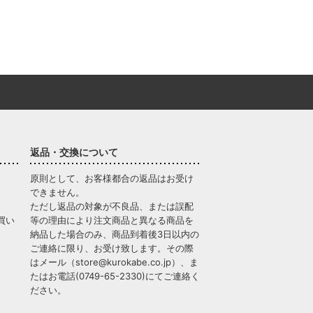
返品・交換について
原則として、お客様都合の返品はお受け
できません。
ただし返品の対象が不良品、または誤配
買い
等の理由により注文商品と異なる商品を
納品した場合のみ、商品到着後3日以内の
ご連絡に限り、お受け致します。その際
はメール（
store@kurokabe.co.jp
）、ま
たはお電話(
0749-65-2330
)にてご連絡く
ださい。