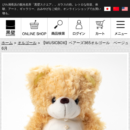
びわ湖長浜の観光名所「黒壁スクエア」。ガラスの街。レトロな街並、体
験、アート、ギャラリー、おみやげをご紹介。オンラインショップでお買い
物も。
ホーム
>
オルゴール
> 【MUSICBOX】ベアーズ365オルゴール ベージュ
6月