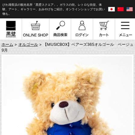
びわ湖長浜の観光名所「黒壁スクエア」。ガラスの街。レトロな街並、体
験、アート、ギャラリー、おみやげをご紹介。オンラインショップでお買い
物も。
ホーム
>
オルゴール
> 【MUSICBOX】ベアーズ365オルゴール ベージュ
9月