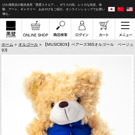
びわ湖長浜の観光名所「黒壁スクエア」。ガラスの街。レトロな街並、体
験、アート、ギャラリー、おみやげをご紹介。オンラインショップでお買い
物も。
ホーム
>
オルゴール
> 【MUSICBOX】ベアーズ365オルゴール ベージュ
9月