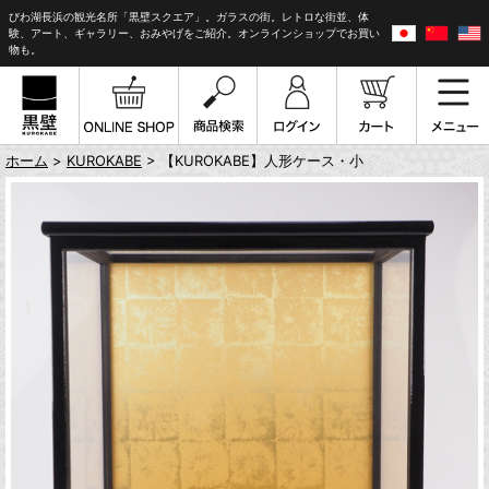
びわ湖長浜の観光名所「黒壁スクエア」。ガラスの街。レトロな街並、体
験、アート、ギャラリー、おみやげをご紹介。オンラインショップでお買い
物も。
ホーム
>
KUROKABE
> 【KUROKABE】人形ケース・小