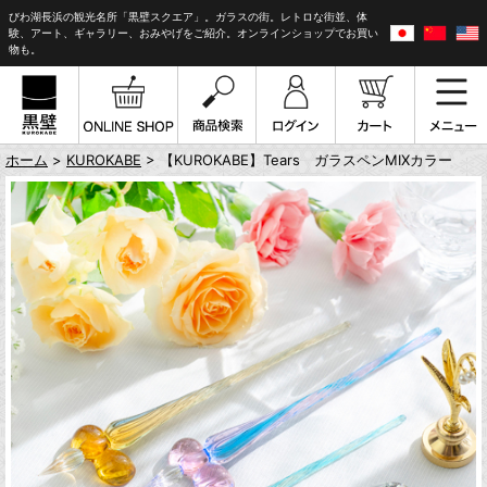
びわ湖長浜の観光名所「黒壁スクエア」。ガラスの街。レトロな街並、体
験、アート、ギャラリー、おみやげをご紹介。オンラインショップでお買い
物も。
ホーム
>
KUROKABE
> 【KUROKABE】Tears ガラスペンMIXカラー