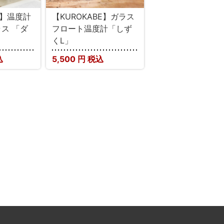
E】温度計
【KUROKABE】ガラス
ス 「ダ
フロート温度計「しず
」
くL」
込
5,500
円 税込