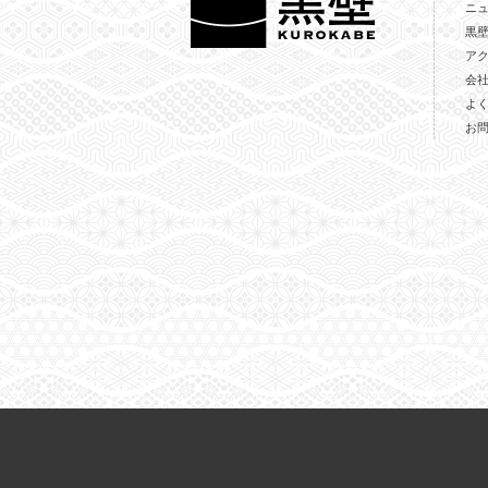
ニ
黒
ア
会
よ
お