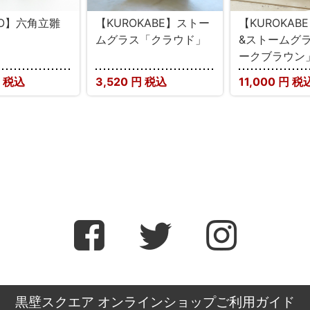
IO】六角立雛
【KUROKABE】ストー
【KUROKAB
ムグラス「クラウド」
&ストームグラ
ークブラウン
 税込
3,520
円 税込
11,000
円 税
黒壁スクエア オンラインショップご利用ガイド