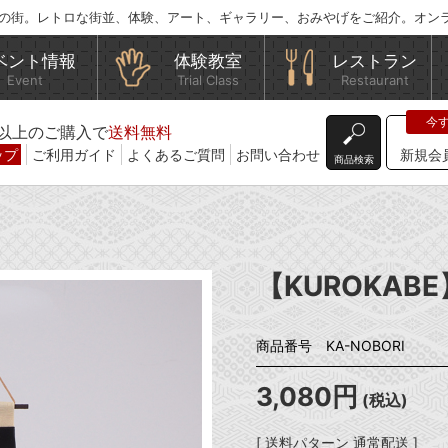
の街。レトロな街並、体験、アート、ギャラリー、おみやげをご紹介。オン
ベント情報
体験教室
レストラン
Event
Trial Class
Restaurant
込)以上のご購入で
送料無料
ップ
ご利用ガイド
よくあるご質問
お問い合わせ
新規会
商品検索
【KUROKAB
商品番号 KA-NOBORI
3,080円
(税込)
[ 送料パターン 通常配送 ]