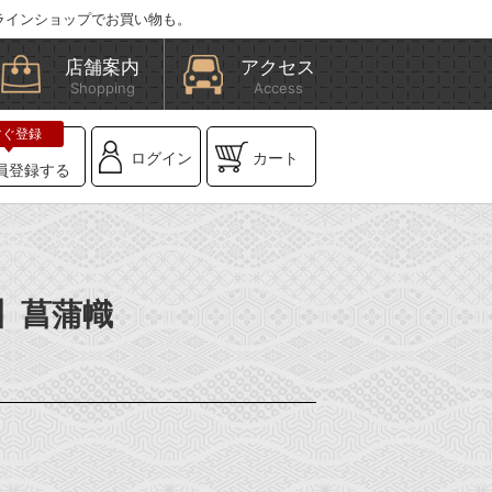
ラインショップでお買い物も。
店舗案内
アクセス
Shopping
Access
ログイン
カート
員登録する
E】菖蒲幟