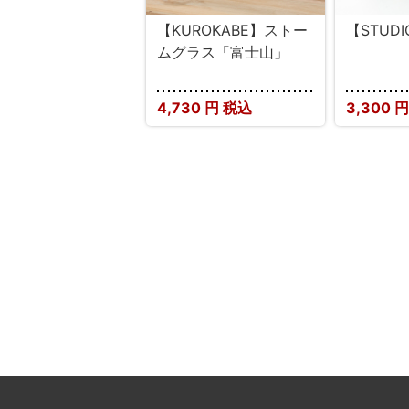
【KUROKABE】ストー
【STUD
ムグラス「富士山」
4,730
円 税込
3,300
円