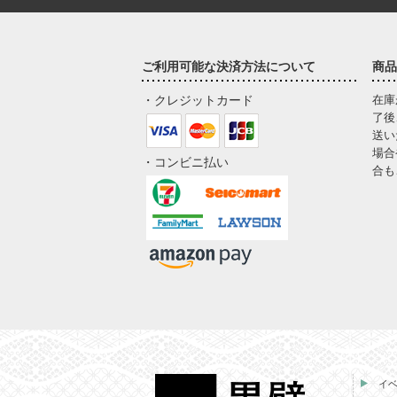
ご利用可能な決済方法について
商品
・クレジットカード
在庫
了後
送い
場合
・コンビニ払い
合も
イ