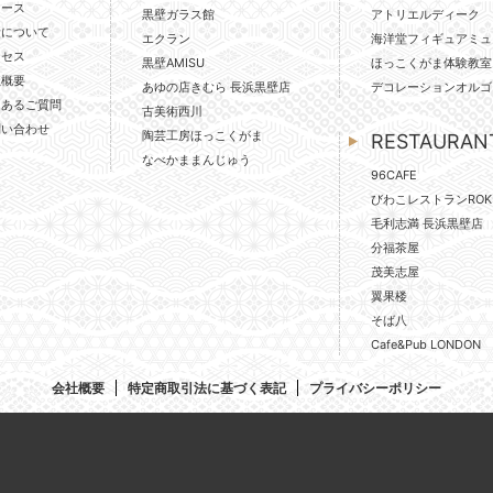
ュース
黒壁ガラス館
アトリエルディーク
壁について
エクラン
海洋堂フィギュアミュ
クセス
黒壁AMISU
ほっこくがま体験教室
社概要
あゆの店きむら 長浜黒壁店
デコレーションオルゴ
くあるご質問
古美術西川
問い合わせ
陶芸工房ほっこくがま
RESTAURAN
なべかままんじゅう
96CAFE
びわこレストランROK
毛利志満 長浜黒壁店
分福茶屋
茂美志屋
翼果楼
そば八
Cafe&Pub LONDON
会社概要
特定商取引法に基づく表記
プライバシーポリシー