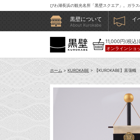
びわ湖長浜の観光名所「黒壁スクエア」。ガラス
黒壁について
イ
About Kurokabe
11,000円(税
オンラインショ
ホーム
>
KUROKABE
> 【KUROKABE】菖蒲幟