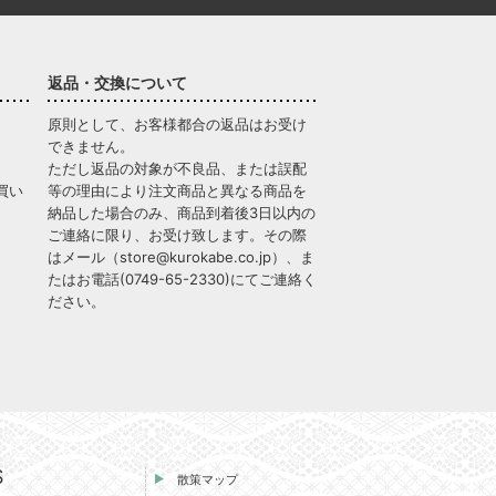
返品・交換について
原則として、お客様都合の返品はお受け
できません。
ただし返品の対象が不良品、または誤配
買い
等の理由により注文商品と異なる商品を
納品した場合のみ、商品到着後3日以内の
ご連絡に限り、お受け致します。その際
はメール（
store@kurokabe.co.jp
）、ま
たはお電話(
0749-65-2330
)にてご連絡く
ださい。
S
散策マップ