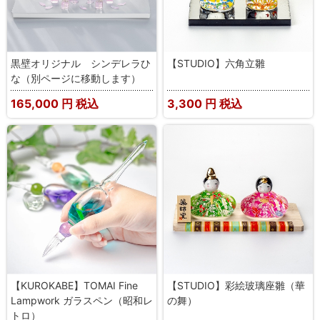
黒壁オリジナル シンデレラひ
【STUDIO】六角立雛
な（別ページに移動します）
165,000
円 税込
3,300
円 税込
【KUROKABE】TOMAI Fine
【STUDIO】彩絵玻璃座雛（華
Lampwork ガラスペン（昭和レ
の舞）
トロ）