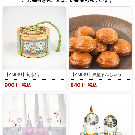
【AMISU】菊水飴
【AMISU】黒壁まんじゅう
900
円 税込
840
円 税込