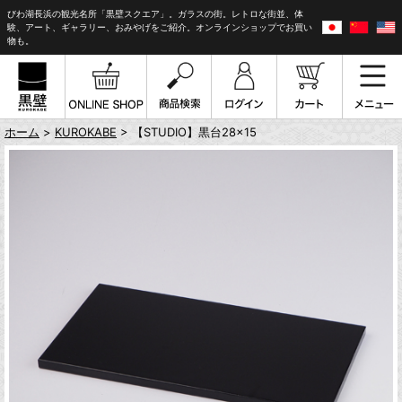
びわ湖長浜の観光名所「黒壁スクエア」。ガラスの街。レトロな街並、体
験、アート、ギャラリー、おみやげをご紹介。オンラインショップでお買い
物も。
ホーム
>
KUROKABE
> 【STUDIO】黒台28×15