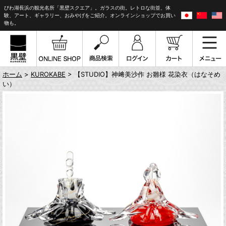
びわ湖長浜の観光名所「黒壁スクエア」。ガラスの街。レトロな街並、体
験、アート、ギャラリー、おみやげをご紹介。オンラインショップでお買い
物も。
ホーム
>
KUROKABE
> 【STUDIO】神﨑美沙作 お雛様 花染衣（はなそめ
い）