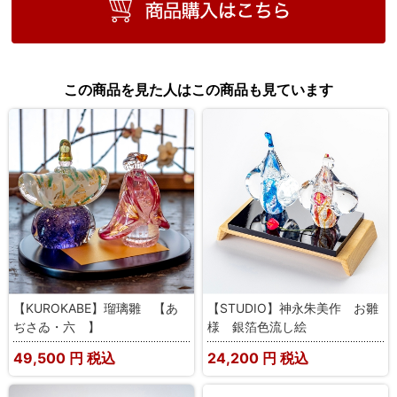
この商品を見た人はこの商品も見ています
【KUROKABE】瑠璃雛 【あ
【STUDIO】神永朱美作 お雛
ぢさゐ・六 】
様 銀箔色流し絵
49,500
円 税込
24,200
円 税込