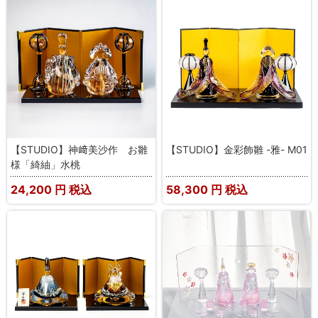
【STUDIO】神﨑美沙作 お雛
【STUDIO】金彩飾雛 -雅- M01
様「綺紬」水桃
24,200
円 税込
58,300
円 税込