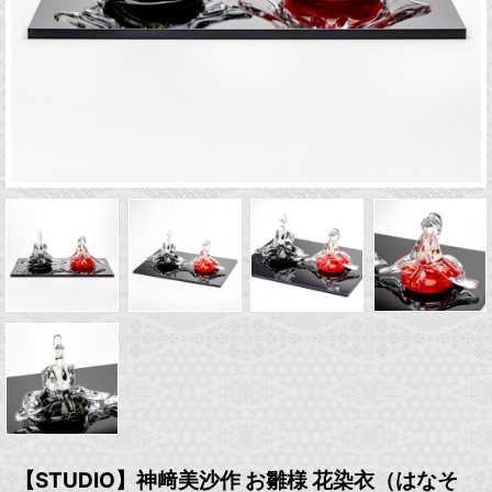
【STUDIO】神﨑美沙作 お雛様 花染衣（はなそ