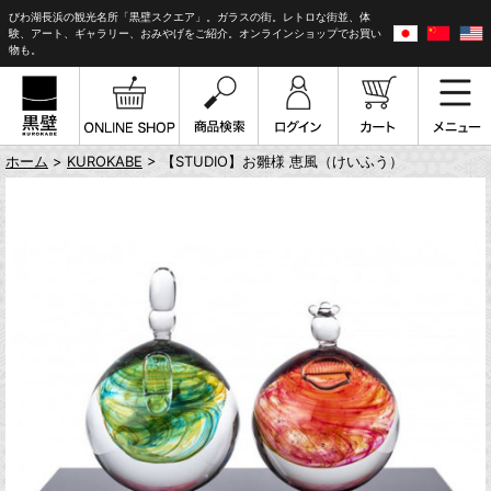
びわ湖長浜の観光名所「黒壁スクエア」。ガラスの街。レトロな街並、体
験、アート、ギャラリー、おみやげをご紹介。オンラインショップでお買い
物も。
ホーム
>
KUROKABE
> 【STUDIO】お雛様 恵風（けいふう）