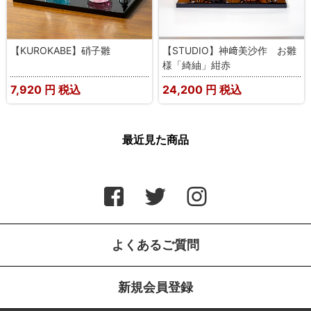
【KUROKABE】硝子雛
【STUDIO】神﨑美沙作 お雛
様「綺紬」紺赤
7,920
円 税込
24,200
円 税込
最近見た商品
よくあるご質問
新規会員登録