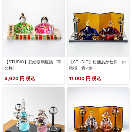
【STUDIO】彩絵玻璃座雛（華
【STUDIO】松浦あかね作 お
の舞）
雛様 青×赤
4,620
円 税込
11,000
円 税込