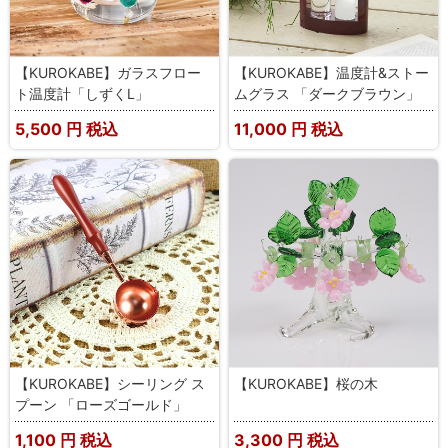
【KUROKABE】ガラスフロー
【KUROKABE】温度計&ストー
ト温度計「しずくL」
ムグラス 「ダークブラウン」
5,500
円 税込
11,000
円 税込
【KUROKABE】シーリング ス
【KUROKABE】桜の木
プーン 「ローズゴールド」
1,100
円 税込
3,300
円 税込