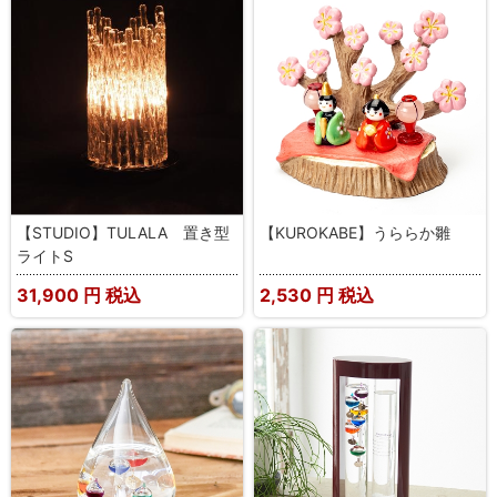
【STUDIO】TULALA 置き型
【KUROKABE】うららか雛
ライトS
31,900
円 税込
2,530
円 税込