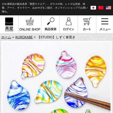
びわ湖長浜の観光名所「黒壁スクエア」。ガラスの街。レトロな街並、体
験、アート、ギャラリー、おみやげをご紹介。オンラインショップでお買い
物も。
ホーム
>
KUROKABE
> 【STUDIO】しずく箸置き