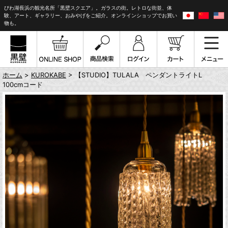
びわ湖長浜の観光名所「黒壁スクエア」。ガラスの街。レトロな街並、体
験、アート、ギャラリー、おみやげをご紹介。オンラインショップでお買い
物も。
ホーム
>
KUROKABE
> 【STUDIO】TULALA ペンダントライトL
100cmコード