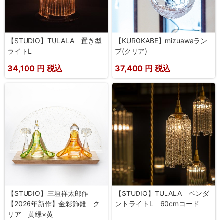
【STUDIO】TULALA 置き型
【KUROKABE】mizuawaラン
ライトL
プ(クリア)
34,100
円 税込
37,400
円 税込
【STUDIO】三垣祥太郎作
【STUDIO】TULALA ペンダ
【2026年新作】金彩飾雛 ク
ントライトL 60cmコード
リア 黄緑×黄