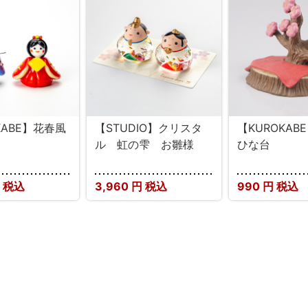
KABE】花春風
【STUDIO】クリスタ
【KUROKAB
ル 虹の雫 お雛様
ひな台
 税込
3,960
円 税込
990
円 税込