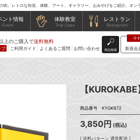
の街。レトロな街並、体験、アート、ギャラリー、おみやげをご紹介。オン
ベント情報
体験教室
レストラン
Event
Trial Class
Restaurant
込)以上のご購入で
送料無料
ップ
ご利用ガイド
よくあるご質問
お問い合わせ
新規会
商品検索
【KUROKAB
商品番号 KYGK672
3,850円
(税込)
[ 送料パターン 通常配送 ]