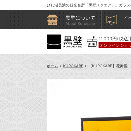
びわ湖長浜の観光名所「黒壁スクエア」。ガラス
黒壁について
イ
About Kurokabe
11,000円(税
オンラインショ
ホーム
>
KUROKABE
> 【KUROKABE】花舞雛