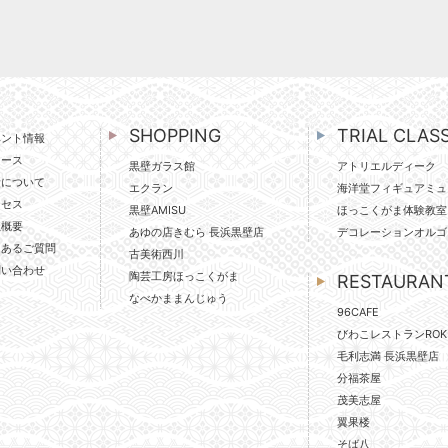
SHOPPING
TRIAL CLAS
ベント情報
ュース
黒壁ガラス館
アトリエルディーク
壁について
エクラン
海洋堂フィギュアミュ
クセス
黒壁AMISU
ほっこくがま体験教室
社概要
あゆの店きむら 長浜黒壁店
デコレーションオルゴ
くあるご質問
古美術西川
問い合わせ
陶芸工房ほっこくがま
RESTAURAN
なべかままんじゅう
96CAFE
びわこレストランROK
毛利志満 長浜黒壁店
分福茶屋
茂美志屋
翼果楼
そば八