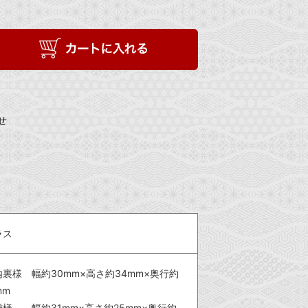
せ
ラス
内裏様 幅約30mm×高さ約34mm×奥行約
mm
雛様 幅約31mm×高さ約25mm×奥行約