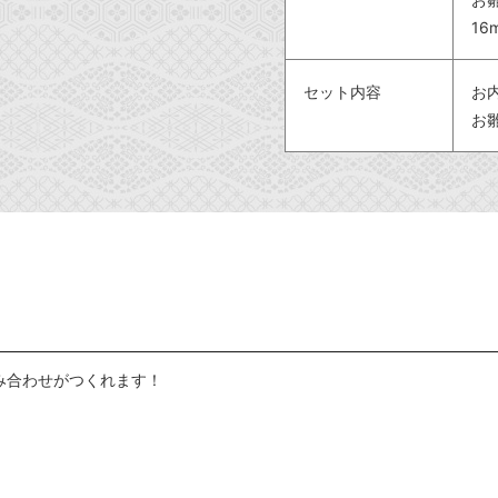
16
セット内容
お
お
み合わせがつくれます！