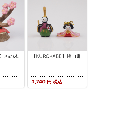
E】桃の木
【KUROKABE】桃山雛
3,740
円 税込