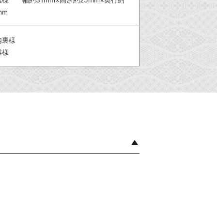
mm
内裏様
雛様