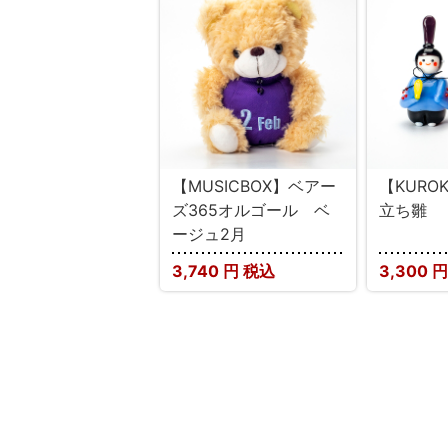
【MUSICBOX】ベアー
【KURO
ズ365オルゴール ベ
立ち雛
ージュ2月
3,740
円 税込
3,300
円