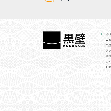
イ
ニ
黒
ア
会
よ
お