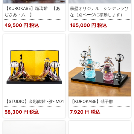
【KUROKABE】瑠璃雛 【あ
黒壁オリジナル シンデレラひ
ぢさゐ・六 】
な（別ページに移動します）
49,500
円 税込
165,000
円 税込
【STUDIO】金彩飾雛 -雅- M01
【KUROKABE】硝子雛
58,300
円 税込
7,920
円 税込