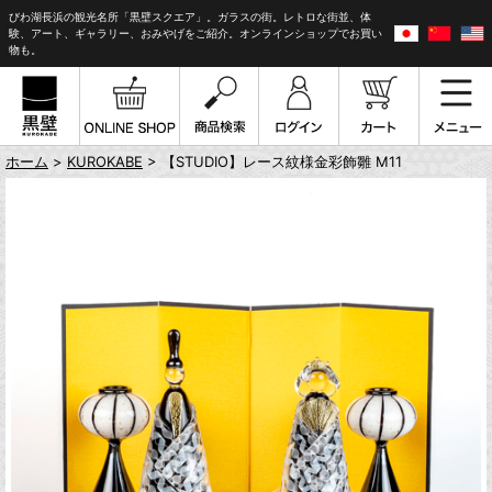
びわ湖長浜の観光名所「黒壁スクエア」。ガラスの街。レトロな街並、体
験、アート、ギャラリー、おみやげをご紹介。オンラインショップでお買い
物も。
ホーム
>
KUROKABE
> 【STUDIO】レース紋様金彩飾雛 M11