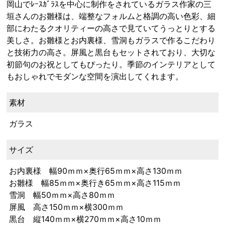
岡山でﾚｰｽｶﾞﾗｽを中心に制作をされているガラス作家の三
垣さんのお雛様は、端整なフォルムと格調の高い色彩、細
部にわたるクオリティーの高さで見ていてうっとりとする
美しさ。お雛様とお内裏様、雪洞もガラスで作るこだわり
と技術力の高さ。屏風と黒台もセットされており、大切な
初節句のお祝としてもぴったり。季節のインテリアとして
もおしゃれでモダンな空間を演出してくれます。
素材
ガラス
サイズ
お内裏様 幅90ｍｍ×奥行65ｍｍ×高さ130ｍｍ
お雛様 幅85ｍｍ×奥行き65ｍｍ×高さ115ｍｍ
雪洞 幅50ｍｍ×高さ80ｍｍ
屏風 高さ150ｍｍ×横300ｍｍ
黒台 縦140ｍｍ×横270ｍｍ×高さ10ｍｍ