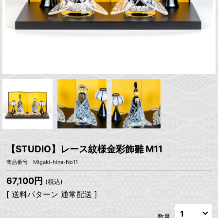
【STUDIO】レース紋様金彩飾雛 M11
商品番号 Migaki-hina-No11
67,100円
(税込)
[ 送料パターン 通常配送 ]
数量