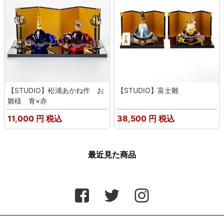
【STUDIO】松浦あかね作 お
【STUDIO】富士雛
雛様 青×赤
11,000
円 税込
38,500
円 税込
最近見た商品