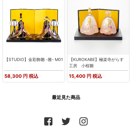
【STUDIO】金彩飾雛 -雅- M01
【KUROKABE】極楽寺がらす
工房 小桜雛
58,300
円 税込
15,400
円 税込
最近見た商品