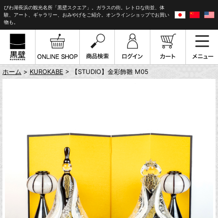
びわ湖長浜の観光名所「黒壁スクエア」。ガラスの街。レトロな街並、体
験、アート、ギャラリー、おみやげをご紹介。オンラインショップでお買い
物も。
ホーム
>
KUROKABE
> 【STUDIO】金彩飾雛 M05