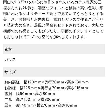
岡山でﾚｰｽｶﾞﾗｽを中心に制作をされているガラス作家の三
垣さんのお雛様は、端整なフォルムと格調の高い色彩、細
部にわたるクオリティーの高さで見ていてうっとりとする
美しさ。お雛様とお内裏様、雪洞もガラスで作るこだわり
と技術力の高さ。屏風と黒台もセットされており、大切な
初節句のお祝としてもぴったり。季節のインテリアとして
もおしゃれでモダンな空間を演出してくれます。
素材
ガラス
サイズ
お内裏様 幅120ｍｍ×奥行70ｍｍ×高さ130ｍｍ
お雛様 幅125ｍｍ×奥行き70ｍｍ×高さ115ｍｍ
雪洞 幅50ｍｍ×高さ80ｍｍ
屏風 高さ150ｍｍ×横300ｍｍ
黒台 縦140ｍｍ×横270ｍｍ×高さ10ｍｍ