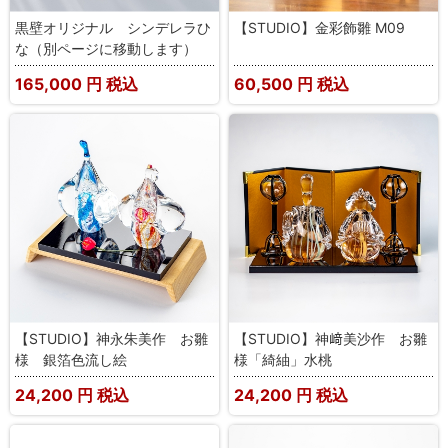
黒壁オリジナル シンデレラひ
【STUDIO】金彩飾雛 M09
な（別ページに移動します）
165,000
円 税込
60,500
円 税込
【STUDIO】神永朱美作 お雛
【STUDIO】神﨑美沙作 お雛
様 銀箔色流し絵
様「綺紬」水桃
24,200
円 税込
24,200
円 税込