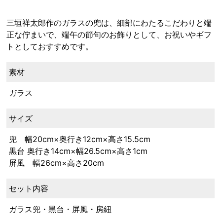
三垣祥太郎作のガラスの兜は、細部にわたるこだわりと端
正な佇まいで、端午の節句のお飾りとして、お祝いやギフ
トとしておすすめです。
素材
ガラス
サイズ
兜 幅20cm×奥行き12cm×高さ15.5cm
黒台 奥行き14cm×幅26.5cm×高さ1cm
屏風 幅26cm×高さ20cm
セット内容
ガラス兜・黒台・屏風・房紐