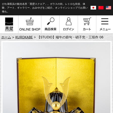
びわ湖長浜の観光名所「黒壁スクエア」。ガラスの街。レトロな街並、体
験、アート、ギャラリー、おみやげをご紹介。オンラインショップでお買い
物も。
ホーム
>
KUROKABE
> 【STUDIO】端午の節句・硝子兜・三垣作 06