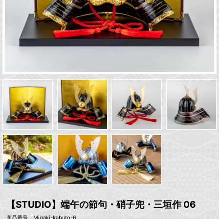
【STUDIO】端午の節句・硝子兜・三垣作 06
商品番号 Migaki-kabuto-6