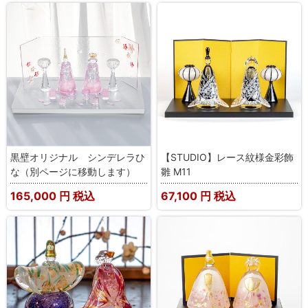
黒壁オリジナル シンデレラひ
【STUDIO】レース紋様金彩飾
な（別ページに移動します）
雛 M11
165,000
円 税込
67,100
円 税込