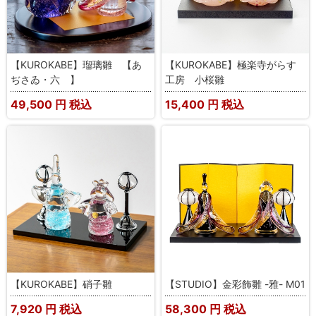
【KUROKABE】瑠璃雛 【あ
【KUROKABE】極楽寺がらす
ぢさゐ・六 】
工房 小桜雛
49,500
円 税込
15,400
円 税込
【KUROKABE】硝子雛
【STUDIO】金彩飾雛 -雅- M01
7,920
円 税込
58,300
円 税込