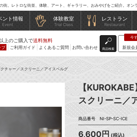
の街。レトロな街並、体験、アート、ギャラリー、おみやげをご紹介。オン
ベント情報
体験教室
レストラン
Event
Trial Class
Restaurant
込)以上のご購入で
送料無料
ップ
ご利用ガイド
よくあるご質問
お問い合わせ
新規会
商品検索
ンドピクチャー／スクリーニ／アイスベルグ
【KUROKA
スクリーニ／
商品番号 NI-SP-SC-ICE
6,600円
(税込)