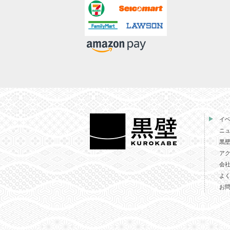
イ
ニ
黒
ア
会
よ
お