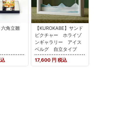
O】六角立雛
【KUROKABE】サンド
ピクチャー ホライゾ
ンギャラリー アイス
ベルグ 自立タイプ
税込
17,600
円 税込