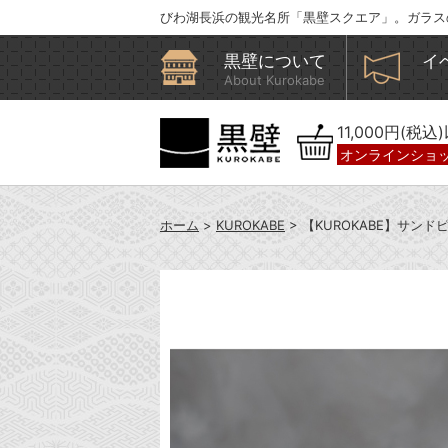
びわ湖長浜の観光名所「黒壁スクエア」。ガラス
黒壁について
イ
About Kurokabe
11,000円(税
オンラインショ
ホーム
>
KUROKABE
> 【KUROKABE】サ