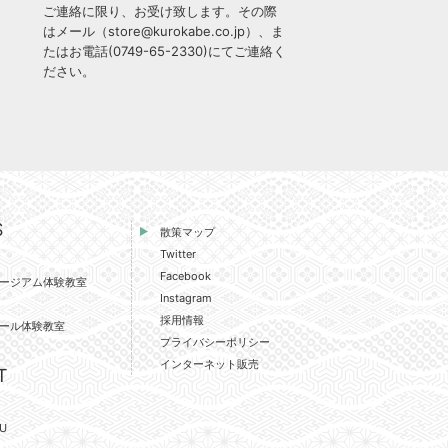
ご連絡に限り、お受け致します。その際
はメール（
store@kurokabe.co.jp
）、ま
たはお電話(
0749-65-2330
)にてご連絡く
ださい。
S
散策マップ
Twitter
Facebook
ージアム体験教室
Instagram
採用情報
ール体験教室
プライバシーポリシー
インターネット販売
T
U