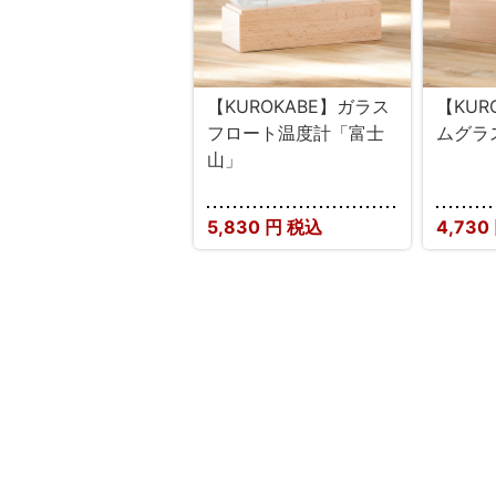
【KUROKABE】ガラス
【KUR
フロート温度計「富士
ムグラ
山」
5,830
円 税込
4,730