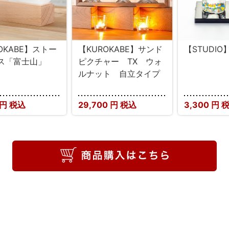
OKABE】ストー
【KUROKABE】サンド
【STUDI
ス「富士山」
ピクチャー TX ウォ
ルナット 自立タイプ
円 税込
29,700
円 税込
3,300
円 