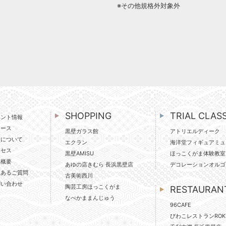
※その他規格外対象外
SHOPPING
TRIAL CLAS
ベント情報
ュース
黒壁ガラス館
アトリエルディーク
壁について
エクラン
海洋堂フィギュアミュ
クセス
黒壁AMISU
ほっこくがま体験教室
社概要
あゆの店きむら 長浜黒壁店
デコレーションオルゴ
くあるご質問
古美術西川
問い合わせ
陶芸工房ほっこくがま
RESTAURAN
なべかままんじゅう
96CAFE
びわこレストランROK