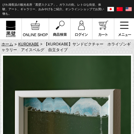
びわ湖長浜の観光名所「黒壁スクエア」。ガラスの街。レトロな街並、体
験、アート、ギャラリー、おみやげをご紹介。オンラインショップでお買い
物も。
ホーム
>
KUROKABE
> 【KUROKABE】サンドピクチャー ホライゾンギ
ャラリー アイスベルグ 自立タイプ